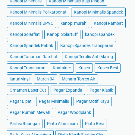
Kanopi Minimalis
Kanopi Minimalis Baja Ringan
Kanopi Minimalis Polikarbonat
Kanopi Minimalis Spandek
Kanopi Minimalis UPVC
kanopi murah
Kanopi Rambat
Kanopi Solarflat
Kanopi Solartuff
kanopi spandek
Kanopi Spandek Pabrik
Kanopi Spandek Transparan
Kanopi Tanaman Rambat
Kanopi Teralis Anti Maling
Kanopi Transparan
Kontainer
Kusen
Kusen Besi
lantai vinyl
March 04
Menara Torren Air
Ornamen Laser Cut
Pagar Expanda
Pagar Klasik
Pagar Lipat
Pagar Minimalis
Pagar Motif Kayu
Pagar Rumah Mewah
Pagar Woodplank
Partisi Ruangan
Pintu Aluminium
Pintu Besi
Pintu Kaca Aluminium
Pintu Klasik Shabby Chic