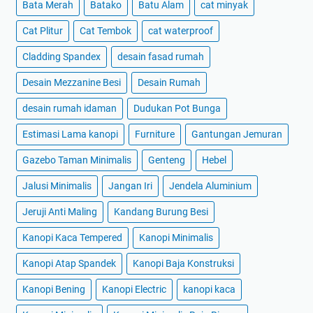
Bata Merah
Batako
Batu Alam
cat minyak
Cat Plitur
Cat Tembok
cat waterproof
Cladding Spandex
desain fasad rumah
Desain Mezzanine Besi
Desain Rumah
desain rumah idaman
Dudukan Pot Bunga
Estimasi Lama kanopi
Furniture
Gantungan Jemuran
Gazebo Taman Minimalis
Genteng
Hebel
Jalusi Minimalis
Jangan Iri
Jendela Aluminium
Jeruji Anti Maling
Kandang Burung Besi
Kanopi Kaca Tempered
Kanopi Minimalis
Kanopi Atap Spandek
Kanopi Baja Konstruksi
Kanopi Bening
Kanopi Electric
kanopi kaca