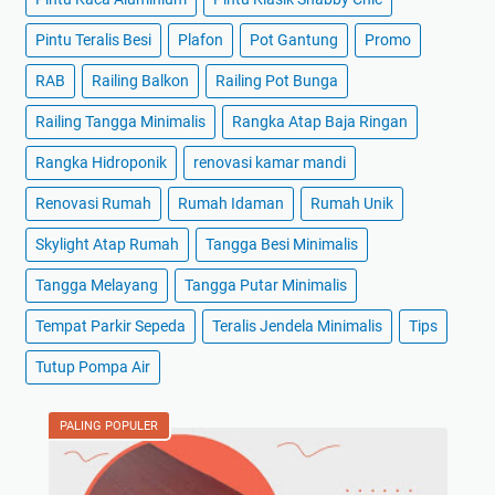
Pintu Teralis Besi
Plafon
Pot Gantung
Promo
RAB
Railing Balkon
Railing Pot Bunga
Railing Tangga Minimalis
Rangka Atap Baja Ringan
Rangka Hidroponik
renovasi kamar mandi
Renovasi Rumah
Rumah Idaman
Rumah Unik
Skylight Atap Rumah
Tangga Besi Minimalis
Tangga Melayang
Tangga Putar Minimalis
Tempat Parkir Sepeda
Teralis Jendela Minimalis
Tips
Tutup Pompa Air
PALING POPULER