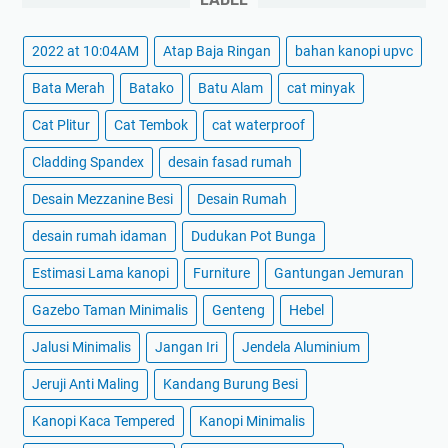
2022 at 10:04AM
Atap Baja Ringan
bahan kanopi upvc
Bata Merah
Batako
Batu Alam
cat minyak
Cat Plitur
Cat Tembok
cat waterproof
Cladding Spandex
desain fasad rumah
Desain Mezzanine Besi
Desain Rumah
desain rumah idaman
Dudukan Pot Bunga
Estimasi Lama kanopi
Furniture
Gantungan Jemuran
Gazebo Taman Minimalis
Genteng
Hebel
Jalusi Minimalis
Jangan Iri
Jendela Aluminium
Jeruji Anti Maling
Kandang Burung Besi
Kanopi Kaca Tempered
Kanopi Minimalis