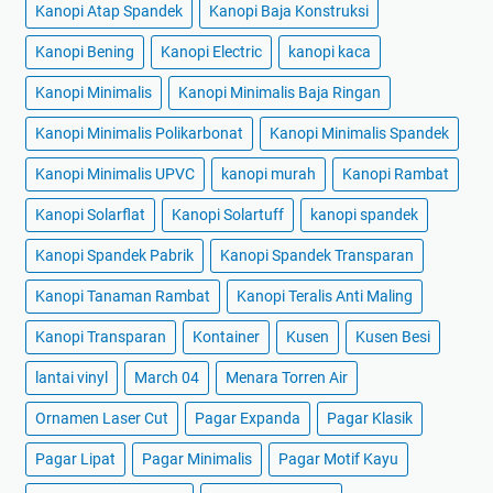
Kanopi Atap Spandek
Kanopi Baja Konstruksi
Kanopi Bening
Kanopi Electric
kanopi kaca
Kanopi Minimalis
Kanopi Minimalis Baja Ringan
Kanopi Minimalis Polikarbonat
Kanopi Minimalis Spandek
Kanopi Minimalis UPVC
kanopi murah
Kanopi Rambat
Kanopi Solarflat
Kanopi Solartuff
kanopi spandek
Kanopi Spandek Pabrik
Kanopi Spandek Transparan
Kanopi Tanaman Rambat
Kanopi Teralis Anti Maling
Kanopi Transparan
Kontainer
Kusen
Kusen Besi
lantai vinyl
March 04
Menara Torren Air
Ornamen Laser Cut
Pagar Expanda
Pagar Klasik
Pagar Lipat
Pagar Minimalis
Pagar Motif Kayu