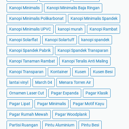
Kanopi Minimalis
Kanopi Minimalis Baja Ringan
Kanopi Minimalis Polikarbonat
Kanopi Minimalis Spandek
Kanopi Minimalis UPVC
kanopi murah
Kanopi Rambat
Kanopi Solarflat
Kanopi Solartuff
kanopi spandek
Kanopi Spandek Pabrik
Kanopi Spandek Transparan
Kanopi Tanaman Rambat
Kanopi Teralis Anti Maling
Kanopi Transparan
Kontainer
Kusen
Kusen Besi
lantai vinyl
March 04
Menara Torren Air
Ornamen Laser Cut
Pagar Expanda
Pagar Klasik
Pagar Lipat
Pagar Minimalis
Pagar Motif Kayu
Pagar Rumah Mewah
Pagar Woodplank
Partisi Ruangan
Pintu Aluminium
Pintu Besi