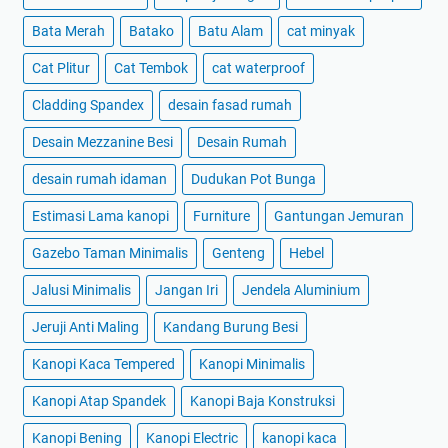
Bata Merah
Batako
Batu Alam
cat minyak
Cat Plitur
Cat Tembok
cat waterproof
Cladding Spandex
desain fasad rumah
Desain Mezzanine Besi
Desain Rumah
desain rumah idaman
Dudukan Pot Bunga
Estimasi Lama kanopi
Furniture
Gantungan Jemuran
Gazebo Taman Minimalis
Genteng
Hebel
Jalusi Minimalis
Jangan Iri
Jendela Aluminium
Jeruji Anti Maling
Kandang Burung Besi
Kanopi Kaca Tempered
Kanopi Minimalis
Kanopi Atap Spandek
Kanopi Baja Konstruksi
Kanopi Bening
Kanopi Electric
kanopi kaca