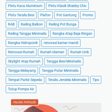
Pintu Kaca Aluminium
Pintu Klasik Shabby Chic
Pintu Teralis Besi
Plafon
Pot Gantung
Promo
RAB
Railing Balkon
Railing Pot Bunga
Railing Tangga Minimalis
Rangka Atap Baja Ringan
Rangka Hidroponik
renovasi kamar mandi
Renovasi Rumah
Rumah Idaman
Rumah Unik
Skylight Atap Rumah
Tangga Besi Minimalis
Tangga Melayang
Tangga Putar Minimalis
Tempat Parkir Sepeda
Teralis Jendela Minimalis
Tips
Tutup Pompa Air
PALING POPULER