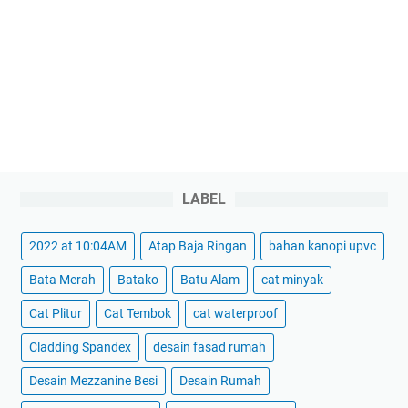
LABEL
2022 at 10:04AM
Atap Baja Ringan
bahan kanopi upvc
Bata Merah
Batako
Batu Alam
cat minyak
Cat Plitur
Cat Tembok
cat waterproof
Cladding Spandex
desain fasad rumah
Desain Mezzanine Besi
Desain Rumah