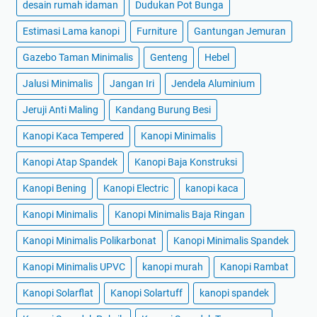
desain rumah idaman
Dudukan Pot Bunga
Estimasi Lama kanopi
Furniture
Gantungan Jemuran
Gazebo Taman Minimalis
Genteng
Hebel
Jalusi Minimalis
Jangan Iri
Jendela Aluminium
Jeruji Anti Maling
Kandang Burung Besi
Kanopi Kaca Tempered
Kanopi Minimalis
Kanopi Atap Spandek
Kanopi Baja Konstruksi
Kanopi Bening
Kanopi Electric
kanopi kaca
Kanopi Minimalis
Kanopi Minimalis Baja Ringan
Kanopi Minimalis Polikarbonat
Kanopi Minimalis Spandek
Kanopi Minimalis UPVC
kanopi murah
Kanopi Rambat
Kanopi Solarflat
Kanopi Solartuff
kanopi spandek