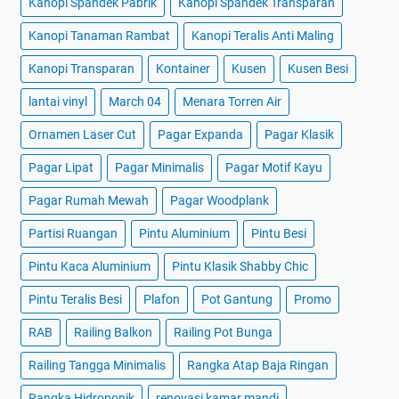
Kanopi Spandek Pabrik
Kanopi Spandek Transparan
Kanopi Tanaman Rambat
Kanopi Teralis Anti Maling
Kanopi Transparan
Kontainer
Kusen
Kusen Besi
lantai vinyl
March 04
Menara Torren Air
Ornamen Laser Cut
Pagar Expanda
Pagar Klasik
Pagar Lipat
Pagar Minimalis
Pagar Motif Kayu
Pagar Rumah Mewah
Pagar Woodplank
Partisi Ruangan
Pintu Aluminium
Pintu Besi
Pintu Kaca Aluminium
Pintu Klasik Shabby Chic
Pintu Teralis Besi
Plafon
Pot Gantung
Promo
RAB
Railing Balkon
Railing Pot Bunga
Railing Tangga Minimalis
Rangka Atap Baja Ringan
Rangka Hidroponik
renovasi kamar mandi