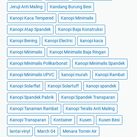
Jeruji Anti Maling
Kandang Burung Besi
Kanopi Kaca Tempered
Kanopi Minimalis
Kanopi Atap Spandek
Kanopi Baja Konstruksi
Kanopi Bening
Kanopi Electric
kanopi kaca
Kanopi Minimalis
Kanopi Minimalis Baja Ringan
Kanopi Minimalis Polikarbonat
Kanopi Minimalis Spandek
Kanopi Minimalis UPVC
kanopi murah
Kanopi Rambat
Kanopi Solarflat
Kanopi Solartuff
kanopi spandek
Kanopi Spandek Pabrik
Kanopi Spandek Transparan
Kanopi Tanaman Rambat
Kanopi Teralis Anti Maling
Kanopi Transparan
Kontainer
Kusen
Kusen Besi
lantai vinyl
March 04
Menara Torren Air