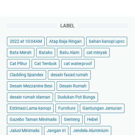
LABEL
2022 at 10:04AM
Atap Baja Ringan
bahan kanopi upvc
Bata Merah
Batako
Batu Alam
cat minyak
Cat Plitur
Cat Tembok
cat waterproof
Cladding Spandex
desain fasad rumah
Desain Mezzanine Besi
Desain Rumah
desain rumah idaman
Dudukan Pot Bunga
Estimasi Lama kanopi
Furniture
Gantungan Jemuran
Gazebo Taman Minimalis
Genteng
Hebel
Jalusi Minimalis
Jangan Iri
Jendela Aluminium