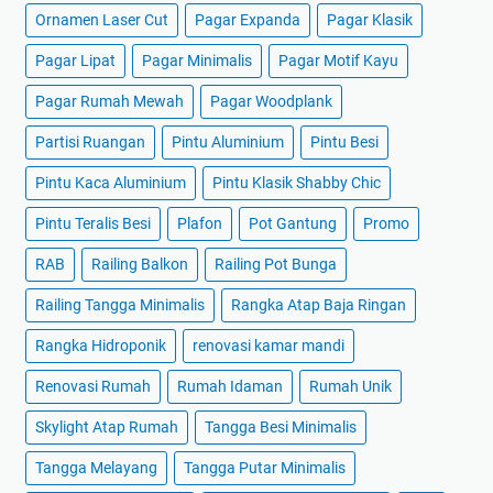
Ornamen Laser Cut
Pagar Expanda
Pagar Klasik
Pagar Lipat
Pagar Minimalis
Pagar Motif Kayu
Pagar Rumah Mewah
Pagar Woodplank
Partisi Ruangan
Pintu Aluminium
Pintu Besi
Pintu Kaca Aluminium
Pintu Klasik Shabby Chic
Pintu Teralis Besi
Plafon
Pot Gantung
Promo
RAB
Railing Balkon
Railing Pot Bunga
Railing Tangga Minimalis
Rangka Atap Baja Ringan
Rangka Hidroponik
renovasi kamar mandi
Renovasi Rumah
Rumah Idaman
Rumah Unik
Skylight Atap Rumah
Tangga Besi Minimalis
Tangga Melayang
Tangga Putar Minimalis