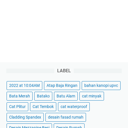
LABEL
2022 at 10:04AM
Atap Baja Ringan
bahan kanopi upvc
Bata Merah
Batako
Batu Alam
cat minyak
Cat Plitur
Cat Tembok
cat waterproof
Cladding Spandex
desain fasad rumah
Desain Mezzanine Besi
Desain Rumah