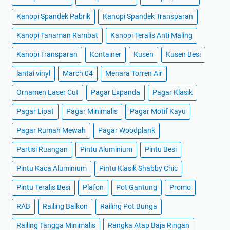
Kanopi Spandek Pabrik
Kanopi Spandek Transparan
Kanopi Tanaman Rambat
Kanopi Teralis Anti Maling
Kanopi Transparan
Kontainer
Kusen
Kusen Besi
lantai vinyl
March 04
Menara Torren Air
Ornamen Laser Cut
Pagar Expanda
Pagar Klasik
Pagar Lipat
Pagar Minimalis
Pagar Motif Kayu
Pagar Rumah Mewah
Pagar Woodplank
Partisi Ruangan
Pintu Aluminium
Pintu Besi
Pintu Kaca Aluminium
Pintu Klasik Shabby Chic
Pintu Teralis Besi
Plafon
Pot Gantung
Promo
RAB
Railing Balkon
Railing Pot Bunga
Railing Tangga Minimalis
Rangka Atap Baja Ringan