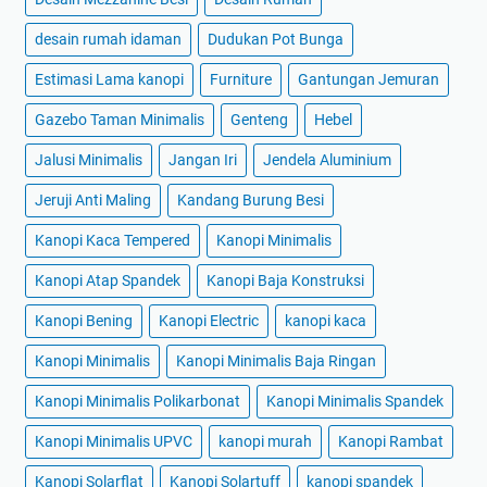
desain rumah idaman
Dudukan Pot Bunga
Estimasi Lama kanopi
Furniture
Gantungan Jemuran
Gazebo Taman Minimalis
Genteng
Hebel
Jalusi Minimalis
Jangan Iri
Jendela Aluminium
Jeruji Anti Maling
Kandang Burung Besi
Kanopi Kaca Tempered
Kanopi Minimalis
Kanopi Atap Spandek
Kanopi Baja Konstruksi
Kanopi Bening
Kanopi Electric
kanopi kaca
Kanopi Minimalis
Kanopi Minimalis Baja Ringan
Kanopi Minimalis Polikarbonat
Kanopi Minimalis Spandek
Kanopi Minimalis UPVC
kanopi murah
Kanopi Rambat
Kanopi Solarflat
Kanopi Solartuff
kanopi spandek