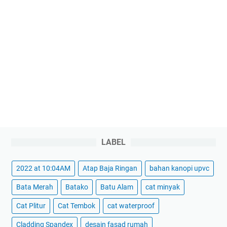
LABEL
2022 at 10:04AM
Atap Baja Ringan
bahan kanopi upvc
Bata Merah
Batako
Batu Alam
cat minyak
Cat Plitur
Cat Tembok
cat waterproof
Cladding Spandex
desain fasad rumah