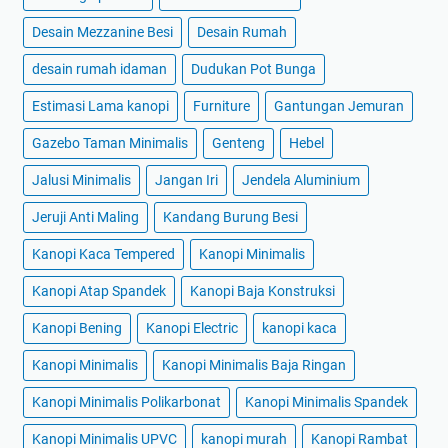
Desain Mezzanine Besi
Desain Rumah
desain rumah idaman
Dudukan Pot Bunga
Estimasi Lama kanopi
Furniture
Gantungan Jemuran
Gazebo Taman Minimalis
Genteng
Hebel
Jalusi Minimalis
Jangan Iri
Jendela Aluminium
Jeruji Anti Maling
Kandang Burung Besi
Kanopi Kaca Tempered
Kanopi Minimalis
Kanopi Atap Spandek
Kanopi Baja Konstruksi
Kanopi Bening
Kanopi Electric
kanopi kaca
Kanopi Minimalis
Kanopi Minimalis Baja Ringan
Kanopi Minimalis Polikarbonat
Kanopi Minimalis Spandek
Kanopi Minimalis UPVC
kanopi murah
Kanopi Rambat