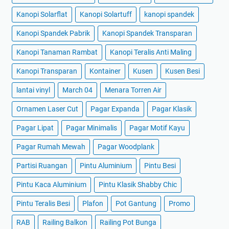
Kanopi Solarflat
Kanopi Solartuff
kanopi spandek
Kanopi Spandek Pabrik
Kanopi Spandek Transparan
Kanopi Tanaman Rambat
Kanopi Teralis Anti Maling
Kanopi Transparan
Kontainer
Kusen
Kusen Besi
lantai vinyl
March 04
Menara Torren Air
Ornamen Laser Cut
Pagar Expanda
Pagar Klasik
Pagar Lipat
Pagar Minimalis
Pagar Motif Kayu
Pagar Rumah Mewah
Pagar Woodplank
Partisi Ruangan
Pintu Aluminium
Pintu Besi
Pintu Kaca Aluminium
Pintu Klasik Shabby Chic
Pintu Teralis Besi
Plafon
Pot Gantung
Promo
RAB
Railing Balkon
Railing Pot Bunga