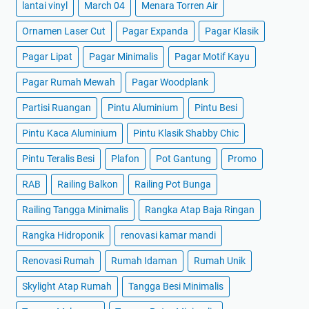
lantai vinyl
March 04
Menara Torren Air
Ornamen Laser Cut
Pagar Expanda
Pagar Klasik
Pagar Lipat
Pagar Minimalis
Pagar Motif Kayu
Pagar Rumah Mewah
Pagar Woodplank
Partisi Ruangan
Pintu Aluminium
Pintu Besi
Pintu Kaca Aluminium
Pintu Klasik Shabby Chic
Pintu Teralis Besi
Plafon
Pot Gantung
Promo
RAB
Railing Balkon
Railing Pot Bunga
Railing Tangga Minimalis
Rangka Atap Baja Ringan
Rangka Hidroponik
renovasi kamar mandi
Renovasi Rumah
Rumah Idaman
Rumah Unik
Skylight Atap Rumah
Tangga Besi Minimalis