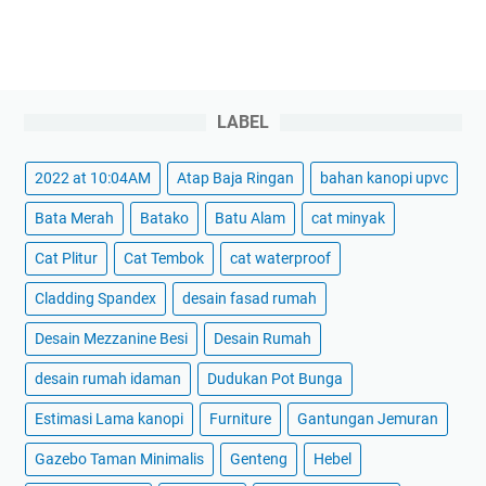
LABEL
2022 at 10:04AM
Atap Baja Ringan
bahan kanopi upvc
Bata Merah
Batako
Batu Alam
cat minyak
Cat Plitur
Cat Tembok
cat waterproof
Cladding Spandex
desain fasad rumah
Desain Mezzanine Besi
Desain Rumah
desain rumah idaman
Dudukan Pot Bunga
Estimasi Lama kanopi
Furniture
Gantungan Jemuran
Gazebo Taman Minimalis
Genteng
Hebel