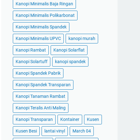
Kanopi Minimalis Baja Ringan
Kanopi Minimalis Polikarbonat
Kanopi Minimalis Spandek
Kanopi Minimalis UPVC
kanopi murah
Kanopi Rambat
Kanopi Solarflat
Kanopi Solartuff
kanopi spandek
Kanopi Spandek Pabrik
Kanopi Spandek Transparan
Kanopi Tanaman Rambat
Kanopi Teralis Anti Maling
Kanopi Transparan
Kontainer
Kusen
Kusen Besi
lantai vinyl
March 04