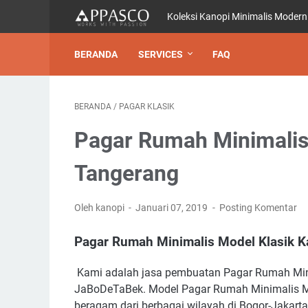
Koleksi Kanopi Minimalis Modern
BERANDA
SERVICES
FAQ
BERANDA
/
PAGAR KLASIK
Pagar Rumah Minimalis
Tangerang
Oleh kanopi
Januari 07, 2019
Posting Komentar
Pagar Rumah Minimalis Model Klasik K
Kami adalah jasa pembuatan Pagar Rumah Mini
JaBoDeTaBek. Model Pagar Rumah Minimalis Mo
beragam dari berbagai wilayah di Bogor-Jakart