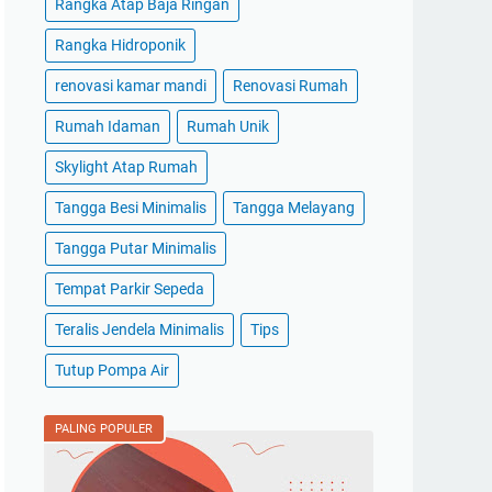
Rangka Atap Baja Ringan
Rangka Hidroponik
renovasi kamar mandi
Renovasi Rumah
Rumah Idaman
Rumah Unik
Skylight Atap Rumah
Tangga Besi Minimalis
Tangga Melayang
Tangga Putar Minimalis
Tempat Parkir Sepeda
Teralis Jendela Minimalis
Tips
Tutup Pompa Air
PALING POPULER