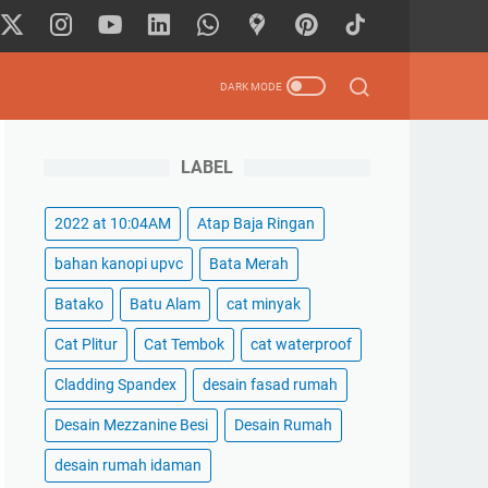
LABEL
2022 at 10:04AM
Atap Baja Ringan
bahan kanopi upvc
Bata Merah
Batako
Batu Alam
cat minyak
Cat Plitur
Cat Tembok
cat waterproof
Cladding Spandex
desain fasad rumah
Desain Mezzanine Besi
Desain Rumah
desain rumah idaman