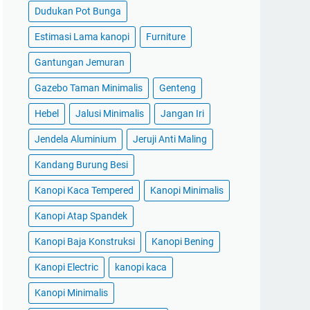
Dudukan Pot Bunga
Estimasi Lama kanopi
Furniture
Gantungan Jemuran
Gazebo Taman Minimalis
Genteng
Hebel
Jalusi Minimalis
Jangan Iri
Jendela Aluminium
Jeruji Anti Maling
Kandang Burung Besi
Kanopi Kaca Tempered
Kanopi Minimalis
Kanopi Atap Spandek
Kanopi Baja Konstruksi
Kanopi Bening
Kanopi Electric
kanopi kaca
Kanopi Minimalis