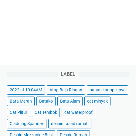
LABEL
2022 at 10:04AM
Atap Baja Ringan
bahan kanopi upvc
Bata Merah
Batako
Batu Alam
cat minyak
Cat Plitur
Cat Tembok
cat waterproof
Cladding Spandex
desain fasad rumah
Desain Mezzanine Besi
Desain Rumah