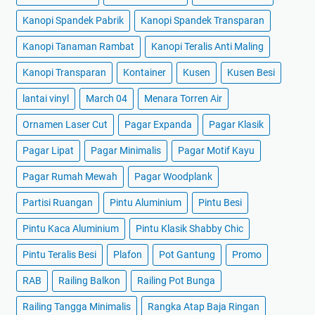
Kanopi Spandek Pabrik
Kanopi Spandek Transparan
Kanopi Tanaman Rambat
Kanopi Teralis Anti Maling
Kanopi Transparan
Kontainer
Kusen
Kusen Besi
lantai vinyl
March 04
Menara Torren Air
Ornamen Laser Cut
Pagar Expanda
Pagar Klasik
Pagar Lipat
Pagar Minimalis
Pagar Motif Kayu
Pagar Rumah Mewah
Pagar Woodplank
Partisi Ruangan
Pintu Aluminium
Pintu Besi
Pintu Kaca Aluminium
Pintu Klasik Shabby Chic
Pintu Teralis Besi
Plafon
Pot Gantung
Promo
RAB
Railing Balkon
Railing Pot Bunga
Railing Tangga Minimalis
Rangka Atap Baja Ringan