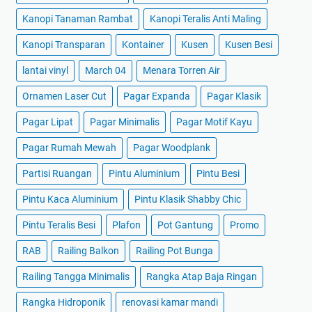
Kanopi Tanaman Rambat
Kanopi Teralis Anti Maling
Kanopi Transparan
Kontainer
Kusen
Kusen Besi
lantai vinyl
March 04
Menara Torren Air
Ornamen Laser Cut
Pagar Expanda
Pagar Klasik
Pagar Lipat
Pagar Minimalis
Pagar Motif Kayu
Pagar Rumah Mewah
Pagar Woodplank
Partisi Ruangan
Pintu Aluminium
Pintu Besi
Pintu Kaca Aluminium
Pintu Klasik Shabby Chic
Pintu Teralis Besi
Plafon
Pot Gantung
Promo
RAB
Railing Balkon
Railing Pot Bunga
Railing Tangga Minimalis
Rangka Atap Baja Ringan
Rangka Hidroponik
renovasi kamar mandi