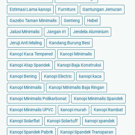
Estimasi Lama kanopi
Furniture
Gantungan Jemuran
Gazebo Taman Minimalis
Genteng
Hebel
Jalusi Minimalis
Jangan Iri
Jendela Aluminium
Jeruji Anti Maling
Kandang Burung Besi
Kanopi Kaca Tempered
Kanopi Minimalis
Kanopi Atap Spandek
Kanopi Baja Konstruksi
Kanopi Bening
Kanopi Electric
kanopi kaca
Kanopi Minimalis
Kanopi Minimalis Baja Ringan
Kanopi Minimalis Polikarbonat
Kanopi Minimalis Spandek
Kanopi Minimalis UPVC
kanopi murah
Kanopi Rambat
Kanopi Solarflat
Kanopi Solartuff
kanopi spandek
Kanopi Spandek Pabrik
Kanopi Spandek Transparan