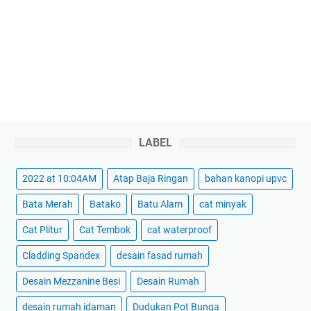
LABEL
2022 at 10:04AM
Atap Baja Ringan
bahan kanopi upvc
Bata Merah
Batako
Batu Alam
cat minyak
Cat Plitur
Cat Tembok
cat waterproof
Cladding Spandex
desain fasad rumah
Desain Mezzanine Besi
Desain Rumah
desain rumah idaman
Dudukan Pot Bunga