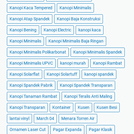
Kanopi Kaca Tempered
Kanopi Minimalis
Kanopi Atap Spandek
Kanopi Baja Konstruksi
Kanopi Bening
Kanopi Electric
kanopi kaca
Kanopi Minimalis
Kanopi Minimalis Baja Ringan
Kanopi Minimalis Polikarbonat
Kanopi Minimalis Spandek
Kanopi Minimalis UPVC
kanopi murah
Kanopi Rambat
Kanopi Solarflat
Kanopi Solartuff
kanopi spandek
Kanopi Spandek Pabrik
Kanopi Spandek Transparan
Kanopi Tanaman Rambat
Kanopi Teralis Anti Maling
Kanopi Transparan
Kontainer
Kusen
Kusen Besi
lantai vinyl
March 04
Menara Torren Air
Ornamen Laser Cut
Pagar Expanda
Pagar Klasik