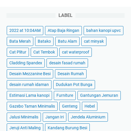
LABEL
2022 at 10:04AM
Atap Baja Ringan
bahan kanopi upvc
Bata Merah
Batako
Batu Alam
cat minyak
Cat Plitur
Cat Tembok
cat waterproof
Cladding Spandex
desain fasad rumah
Desain Mezzanine Besi
Desain Rumah
desain rumah idaman
Dudukan Pot Bunga
Estimasi Lama kanopi
Furniture
Gantungan Jemuran
Gazebo Taman Minimalis
Genteng
Hebel
Jalusi Minimalis
Jangan Iri
Jendela Aluminium
Jeruji Anti Maling
Kandang Burung Besi