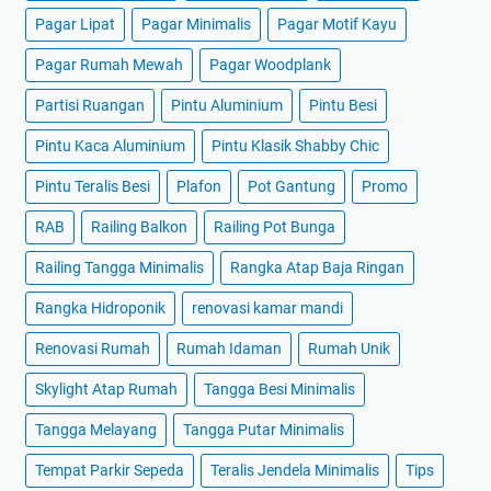
Pagar Lipat
Pagar Minimalis
Pagar Motif Kayu
Pagar Rumah Mewah
Pagar Woodplank
Partisi Ruangan
Pintu Aluminium
Pintu Besi
Pintu Kaca Aluminium
Pintu Klasik Shabby Chic
Pintu Teralis Besi
Plafon
Pot Gantung
Promo
RAB
Railing Balkon
Railing Pot Bunga
Railing Tangga Minimalis
Rangka Atap Baja Ringan
Rangka Hidroponik
renovasi kamar mandi
Renovasi Rumah
Rumah Idaman
Rumah Unik
Skylight Atap Rumah
Tangga Besi Minimalis
Tangga Melayang
Tangga Putar Minimalis
Tempat Parkir Sepeda
Teralis Jendela Minimalis
Tips