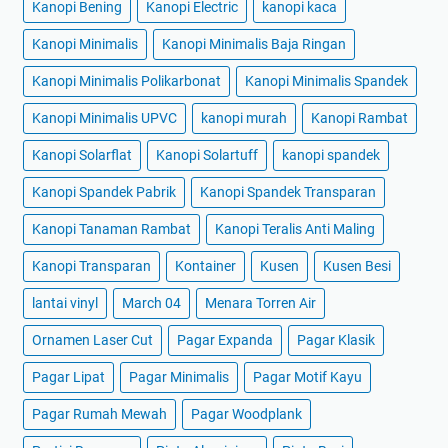
Kanopi Bening
Kanopi Electric
kanopi kaca
Kanopi Minimalis
Kanopi Minimalis Baja Ringan
Kanopi Minimalis Polikarbonat
Kanopi Minimalis Spandek
Kanopi Minimalis UPVC
kanopi murah
Kanopi Rambat
Kanopi Solarflat
Kanopi Solartuff
kanopi spandek
Kanopi Spandek Pabrik
Kanopi Spandek Transparan
Kanopi Tanaman Rambat
Kanopi Teralis Anti Maling
Kanopi Transparan
Kontainer
Kusen
Kusen Besi
lantai vinyl
March 04
Menara Torren Air
Ornamen Laser Cut
Pagar Expanda
Pagar Klasik
Pagar Lipat
Pagar Minimalis
Pagar Motif Kayu
Pagar Rumah Mewah
Pagar Woodplank