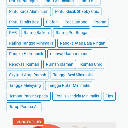
Partisi Ruangan
Pintu Aluminium
Pintu Besi
Pintu Kaca Aluminium
Pintu Klasik Shabby Chic
Pintu Teralis Besi
Plafon
Pot Gantung
Promo
RAB
Railing Balkon
Railing Pot Bunga
Railing Tangga Minimalis
Rangka Atap Baja Ringan
Rangka Hidroponik
renovasi kamar mandi
Renovasi Rumah
Rumah Idaman
Rumah Unik
Skylight Atap Rumah
Tangga Besi Minimalis
Tangga Melayang
Tangga Putar Minimalis
Tempat Parkir Sepeda
Teralis Jendela Minimalis
Tips
Tutup Pompa Air
PALING POPULER