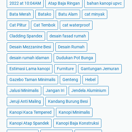
2022 at 10:04AM
Atap Baja Ringan
bahan kanopi upvc
Bata Merah
Batako
Batu Alam
cat minyak
Cat Plitur
Cat Tembok
cat waterproof
Cladding Spandex
desain fasad rumah
Desain Mezzanine Besi
Desain Rumah
desain rumah idaman
Dudukan Pot Bunga
Estimasi Lama kanopi
Furniture
Gantungan Jemuran
Gazebo Taman Minimalis
Genteng
Hebel
Jalusi Minimalis
Jangan Iri
Jendela Aluminium
Jeruji Anti Maling
Kandang Burung Besi
Kanopi Kaca Tempered
Kanopi Minimalis
Kanopi Atap Spandek
Kanopi Baja Konstruksi