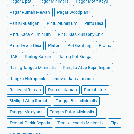
Pagar Lipat
Pagar Minimalis
Pagar Motif Kayu
Pagar Rumah Mewah
Pagar Woodplank
Partisi Ruangan
Pintu Aluminium
Pintu Besi
Pintu Kaca Aluminium
Pintu Klasik Shabby Chic
Pintu Teralis Besi
Plafon
Pot Gantung
Promo
RAB
Railing Balkon
Railing Pot Bunga
Railing Tangga Minimalis
Rangka Atap Baja Ringan
Rangka Hidroponik
renovasi kamar mandi
Renovasi Rumah
Rumah Idaman
Rumah Unik
Skylight Atap Rumah
Tangga Besi Minimalis
Tangga Melayang
Tangga Putar Minimalis
Tempat Parkir Sepeda
Teralis Jendela Minimalis
Tips
Tutup Pompa Air