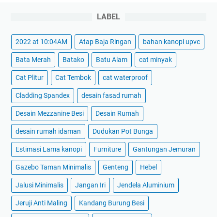
LABEL
2022 at 10:04AM
Atap Baja Ringan
bahan kanopi upvc
Bata Merah
Batako
Batu Alam
cat minyak
Cat Plitur
Cat Tembok
cat waterproof
Cladding Spandex
desain fasad rumah
Desain Mezzanine Besi
Desain Rumah
desain rumah idaman
Dudukan Pot Bunga
Estimasi Lama kanopi
Furniture
Gantungan Jemuran
Gazebo Taman Minimalis
Genteng
Hebel
Jalusi Minimalis
Jangan Iri
Jendela Aluminium
Jeruji Anti Maling
Kandang Burung Besi