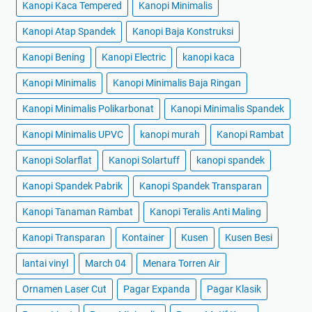
Kanopi Kaca Tempered
Kanopi Minimalis
Kanopi Atap Spandek
Kanopi Baja Konstruksi
Kanopi Bening
Kanopi Electric
kanopi kaca
Kanopi Minimalis
Kanopi Minimalis Baja Ringan
Kanopi Minimalis Polikarbonat
Kanopi Minimalis Spandek
Kanopi Minimalis UPVC
kanopi murah
Kanopi Rambat
Kanopi Solarflat
Kanopi Solartuff
kanopi spandek
Kanopi Spandek Pabrik
Kanopi Spandek Transparan
Kanopi Tanaman Rambat
Kanopi Teralis Anti Maling
Kanopi Transparan
Kontainer
Kusen
Kusen Besi
lantai vinyl
March 04
Menara Torren Air
Ornamen Laser Cut
Pagar Expanda
Pagar Klasik