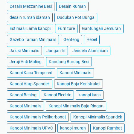
Desain Mezzanine Besi
Desain Rumah
desain rumah idaman
Dudukan Pot Bunga
Estimasi Lama kanopi
Furniture
Gantungan Jemuran
Gazebo Taman Minimalis
Genteng
Hebel
Jalusi Minimalis
Jangan Iri
Jendela Aluminium
Jeruji Anti Maling
Kandang Burung Besi
Kanopi Kaca Tempered
Kanopi Minimalis
Kanopi Atap Spandek
Kanopi Baja Konstruksi
Kanopi Bening
Kanopi Electric
kanopi kaca
Kanopi Minimalis
Kanopi Minimalis Baja Ringan
Kanopi Minimalis Polikarbonat
Kanopi Minimalis Spandek
Kanopi Minimalis UPVC
kanopi murah
Kanopi Rambat