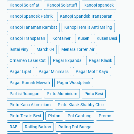
Kanopi Solarflat
Kanopi Solartuff
kanopi spandek
Kanopi Spandek Pabrik
Kanopi Spandek Transparan
Kanopi Tanaman Rambat
Kanopi Teralis Anti Maling
Kanopi Transparan
Kontainer
Kusen
Kusen Besi
lantai vinyl
March 04
Menara Torren Air
Ornamen Laser Cut
Pagar Expanda
Pagar Klasik
Pagar Lipat
Pagar Minimalis
Pagar Motif Kayu
Pagar Rumah Mewah
Pagar Woodplank
Partisi Ruangan
Pintu Aluminium
Pintu Besi
Pintu Kaca Aluminium
Pintu Klasik Shabby Chic
Pintu Teralis Besi
Plafon
Pot Gantung
Promo
RAB
Railing Balkon
Railing Pot Bunga