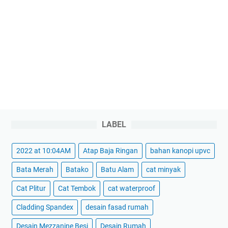
LABEL
2022 at 10:04AM
Atap Baja Ringan
bahan kanopi upvc
Bata Merah
Batako
Batu Alam
cat minyak
Cat Plitur
Cat Tembok
cat waterproof
Cladding Spandex
desain fasad rumah
Desain Mezzanine Besi
Desain Rumah