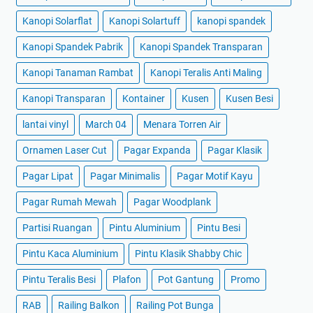
Kanopi Solarflat
Kanopi Solartuff
kanopi spandek
Kanopi Spandek Pabrik
Kanopi Spandek Transparan
Kanopi Tanaman Rambat
Kanopi Teralis Anti Maling
Kanopi Transparan
Kontainer
Kusen
Kusen Besi
lantai vinyl
March 04
Menara Torren Air
Ornamen Laser Cut
Pagar Expanda
Pagar Klasik
Pagar Lipat
Pagar Minimalis
Pagar Motif Kayu
Pagar Rumah Mewah
Pagar Woodplank
Partisi Ruangan
Pintu Aluminium
Pintu Besi
Pintu Kaca Aluminium
Pintu Klasik Shabby Chic
Pintu Teralis Besi
Plafon
Pot Gantung
Promo
RAB
Railing Balkon
Railing Pot Bunga