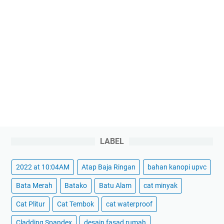
LABEL
2022 at 10:04AM
Atap Baja Ringan
bahan kanopi upvc
Bata Merah
Batako
Batu Alam
cat minyak
Cat Plitur
Cat Tembok
cat waterproof
Cladding Spandex
desain fasad rumah