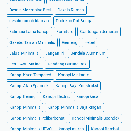
Desain Mezzanine Besi
Desain Rumah
desain rumah idaman
Dudukan Pot Bunga
Estimasi Lama kanopi
Furniture
Gantungan Jemuran
Gazebo Taman Minimalis
Genteng
Hebel
Jalusi Minimalis
Jangan Iri
Jendela Aluminium
Jeruji Anti Maling
Kandang Burung Besi
Kanopi Kaca Tempered
Kanopi Minimalis
Kanopi Atap Spandek
Kanopi Baja Konstruksi
Kanopi Bening
Kanopi Electric
kanopi kaca
Kanopi Minimalis
Kanopi Minimalis Baja Ringan
Kanopi Minimalis Polikarbonat
Kanopi Minimalis Spandek
Kanopi Minimalis UPVC
kanopi murah
Kanopi Rambat