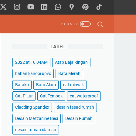
LABEL
2022 at 10:04AM
Atap Baja Ringan
bahan kanopi upvc
Bata Merah
Batako
Batu Alam
cat minyak
Cat Plitur
Cat Tembok
cat waterproof
Cladding Spandex
desain fasad rumah
Desain Mezzanine Besi
Desain Rumah
desain rumah idaman