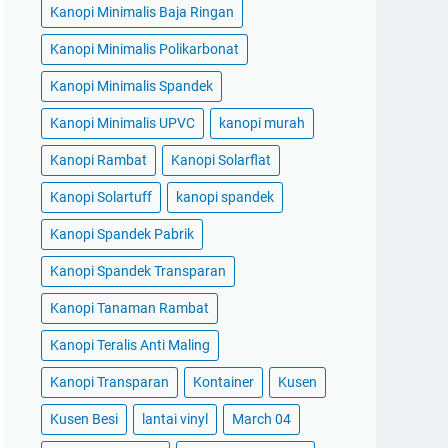
Kanopi Minimalis Baja Ringan
Kanopi Minimalis Polikarbonat
Kanopi Minimalis Spandek
Kanopi Minimalis UPVC
kanopi murah
Kanopi Rambat
Kanopi Solarflat
Kanopi Solartuff
kanopi spandek
Kanopi Spandek Pabrik
Kanopi Spandek Transparan
Kanopi Tanaman Rambat
Kanopi Teralis Anti Maling
Kanopi Transparan
Kontainer
Kusen
Kusen Besi
lantai vinyl
March 04