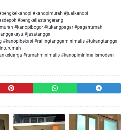
#bengkelkanopi #kanopimurah #jualkanopi
asdepok #bengkellastangerang
imurah #kanopibogor #tukangpagar #pagarrumah
#tanggakayu #jasatangga
g #kanopibekasi #railingtanggaminimalis #tukangtangga
pinturumah
keluarga #rumahminimalis #kanopiminimalismodern