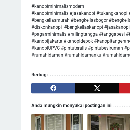
#kanopiminimalismodern
#kanopiminimalis #jasakanopi #tukangkanopi 
#bengkellasmurah #bengkellasbogor #bengkell
#diskonkanopi #bengkellaskanopi #jasakanop
#pagarminimalis #railingtangga #tanggabesi 
#kanopijakarta #kanopidepok #kanopitangeran
#kanopiUPVC #pintuteralis #pintubesirumah #
#rumahidaman #rumahidamanku #rumahidaman
Berbagi
Anda mungkin menyukai postingan ini