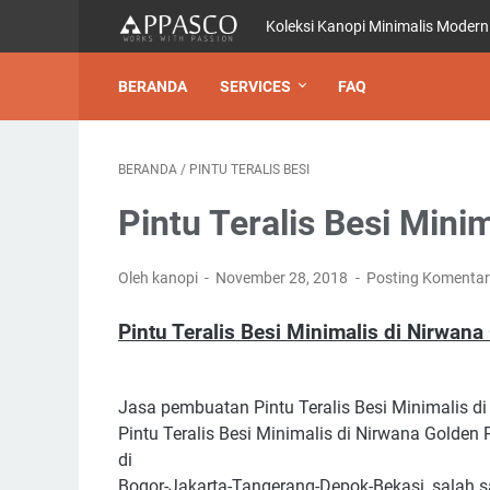
Koleksi Kanopi Minimalis Modern
BERANDA
SERVICES
FAQ
BERANDA
/
PINTU TERALIS BESI
Pintu Teralis Besi Mini
Oleh kanopi
November 28, 2018
Posting Komentar
Pintu Teralis Besi Minimalis di Nirwana
Jasa pembuatan Pintu Teralis Besi Minimalis d
Pintu Teralis Besi Minimalis di Nirwana Golden
di
Bogor-Jakarta-Tangerang-Depok-Bekasi, salah sa