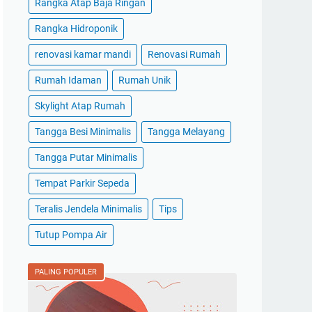
Rangka Atap Baja Ringan
Rangka Hidroponik
renovasi kamar mandi
Renovasi Rumah
Rumah Idaman
Rumah Unik
Skylight Atap Rumah
Tangga Besi Minimalis
Tangga Melayang
Tangga Putar Minimalis
Tempat Parkir Sepeda
Teralis Jendela Minimalis
Tips
Tutup Pompa Air
PALING POPULER