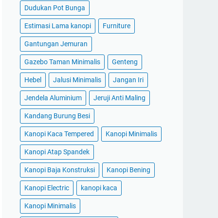
Dudukan Pot Bunga
Estimasi Lama kanopi
Furniture
Gantungan Jemuran
Gazebo Taman Minimalis
Genteng
Hebel
Jalusi Minimalis
Jangan Iri
Jendela Aluminium
Jeruji Anti Maling
Kandang Burung Besi
Kanopi Kaca Tempered
Kanopi Minimalis
Kanopi Atap Spandek
Kanopi Baja Konstruksi
Kanopi Bening
Kanopi Electric
kanopi kaca
Kanopi Minimalis