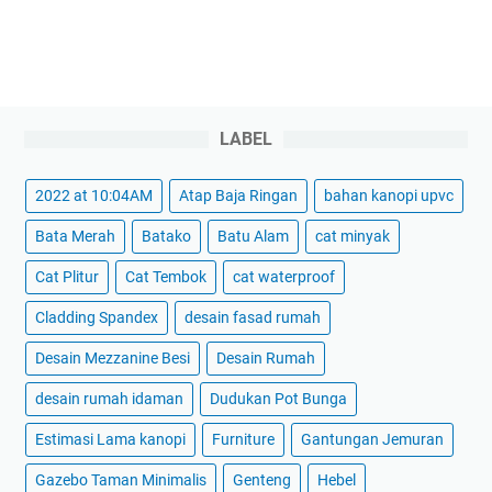
LABEL
2022 at 10:04AM
Atap Baja Ringan
bahan kanopi upvc
Bata Merah
Batako
Batu Alam
cat minyak
Cat Plitur
Cat Tembok
cat waterproof
Cladding Spandex
desain fasad rumah
Desain Mezzanine Besi
Desain Rumah
desain rumah idaman
Dudukan Pot Bunga
Estimasi Lama kanopi
Furniture
Gantungan Jemuran
Gazebo Taman Minimalis
Genteng
Hebel