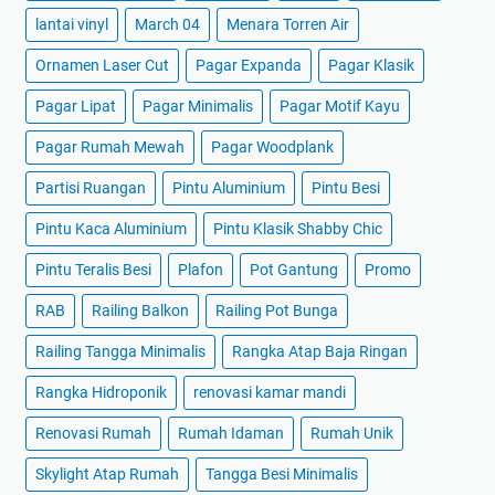
lantai vinyl
March 04
Menara Torren Air
Ornamen Laser Cut
Pagar Expanda
Pagar Klasik
Pagar Lipat
Pagar Minimalis
Pagar Motif Kayu
Pagar Rumah Mewah
Pagar Woodplank
Partisi Ruangan
Pintu Aluminium
Pintu Besi
Pintu Kaca Aluminium
Pintu Klasik Shabby Chic
Pintu Teralis Besi
Plafon
Pot Gantung
Promo
RAB
Railing Balkon
Railing Pot Bunga
Railing Tangga Minimalis
Rangka Atap Baja Ringan
Rangka Hidroponik
renovasi kamar mandi
Renovasi Rumah
Rumah Idaman
Rumah Unik
Skylight Atap Rumah
Tangga Besi Minimalis