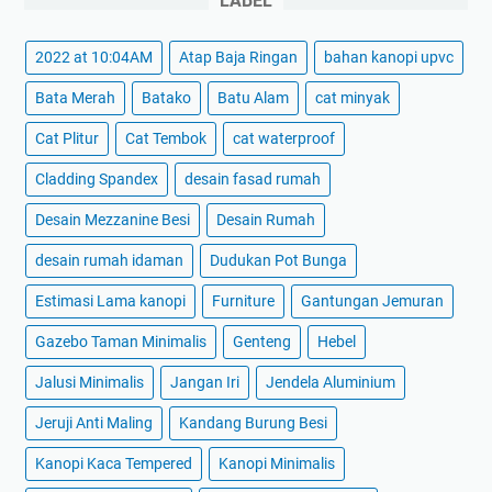
LABEL
2022 at 10:04AM
Atap Baja Ringan
bahan kanopi upvc
Bata Merah
Batako
Batu Alam
cat minyak
Cat Plitur
Cat Tembok
cat waterproof
Cladding Spandex
desain fasad rumah
Desain Mezzanine Besi
Desain Rumah
desain rumah idaman
Dudukan Pot Bunga
Estimasi Lama kanopi
Furniture
Gantungan Jemuran
Gazebo Taman Minimalis
Genteng
Hebel
Jalusi Minimalis
Jangan Iri
Jendela Aluminium
Jeruji Anti Maling
Kandang Burung Besi
Kanopi Kaca Tempered
Kanopi Minimalis