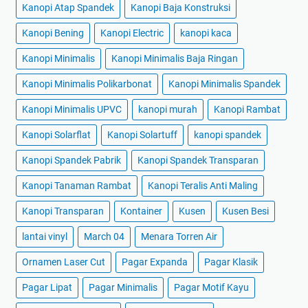
Kanopi Atap Spandek
Kanopi Baja Konstruksi
Kanopi Bening
Kanopi Electric
kanopi kaca
Kanopi Minimalis
Kanopi Minimalis Baja Ringan
Kanopi Minimalis Polikarbonat
Kanopi Minimalis Spandek
Kanopi Minimalis UPVC
kanopi murah
Kanopi Rambat
Kanopi Solarflat
Kanopi Solartuff
kanopi spandek
Kanopi Spandek Pabrik
Kanopi Spandek Transparan
Kanopi Tanaman Rambat
Kanopi Teralis Anti Maling
Kanopi Transparan
Kontainer
Kusen
Kusen Besi
lantai vinyl
March 04
Menara Torren Air
Ornamen Laser Cut
Pagar Expanda
Pagar Klasik
Pagar Lipat
Pagar Minimalis
Pagar Motif Kayu