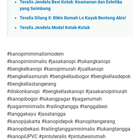
Teralis Jendela Besi Kotak: Keamanan dan Estetika
yang Seimbang
Teralis Silang X: Bikin Rumah Lo Kayak Benteng Abis!
Teralis Jendela Model Kotak-Kotak
#kanopiminimalismodern
#kanopiminimalis #jasakanopi #tukangkanopi
#bengkelkanopi #kanopimurah #jualkanopi
#bengkellasmurah #bengkellasbogor #bengkellasdepok
#bengkellastangerang
#diskonkanopi #bengkellaskanopi #jasakanopimurah
#kanopibogor #tukangpagar #pagarrumah
#pagarminimalis #railingtangga #tanggabesi
#tanggakayu #jasatangga
#kanopijakarta #kanopidepok #kanopitangerang
#kanopibekasi #railingtanggaminimalis #tukangtangga
#kanopiUPVC #pintuteralis #pintubesirumah