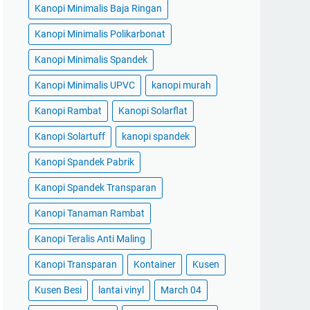
Kanopi Minimalis Baja Ringan
Kanopi Minimalis Polikarbonat
Kanopi Minimalis Spandek
Kanopi Minimalis UPVC
kanopi murah
Kanopi Rambat
Kanopi Solarflat
Kanopi Solartuff
kanopi spandek
Kanopi Spandek Pabrik
Kanopi Spandek Transparan
Kanopi Tanaman Rambat
Kanopi Teralis Anti Maling
Kanopi Transparan
Kontainer
Kusen
Kusen Besi
lantai vinyl
March 04