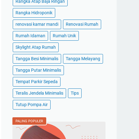
Rangka Atap Baja Ringan
Rangka Hidroponik
renovasi kamar mandi
Renovasi Rumah
Rumah Idaman
Rumah Unik
Skylight Atap Rumah
Tangga Besi Minimalis
Tangga Melayang
Tangga Putar Minimalis
Tempat Parkir Sepeda
Teralis Jendela Minimalis
Tips
Tutup Pompa Air
PALING POPULER