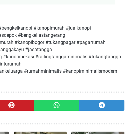
#bengkelkanopi #kanopimurah #jualkanopi
asdepok #bengkellastangerang
imurah #kanopibogor #tukangpagar #pagarrumah
#tanggakayu #jasatangga
g #kanopibekasi #railingtanggaminimalis #tukangtangga
pinturumah
keluarga #rumahminimalis #kanopiminimalismodern