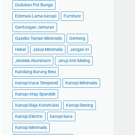
Dudukan Pot Bunga
Estimasi Lama kanopi
Furniture
Gantungan Jemuran
Gazebo Taman Minimalis
Genteng
Hebel
Jalusi Minimalis
Jangan Iri
Jendela Aluminium
Jeruji Anti Maling
Kandang Burung Besi
Kanopi Kaca Tempered
Kanopi Minimalis
Kanopi Atap Spandek
Kanopi Baja Konstruksi
Kanopi Bening
Kanopi Electric
kanopi kaca
Kanopi Minimalis