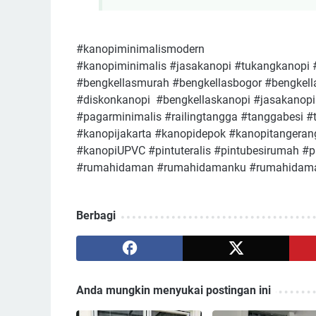
#kanopiminimalismodern
#kanopiminimalis #jasakanopi #tukangkanopi 
#bengkellasmurah #bengkellasbogor #bengkell
#diskonkanopi #bengkellaskanopi #jasakanop
#pagarminimalis #railingtangga #tanggabesi 
#kanopijakarta #kanopidepok #kanopitangeran
#kanopiUPVC #pintuteralis #pintubesirumah #
#rumahidaman #rumahidamanku #rumahidaman
Berbagi
Anda mungkin menyukai postingan ini