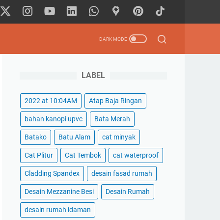
LABEL
2022 at 10:04AM
Atap Baja Ringan
bahan kanopi upvc
Bata Merah
Batako
Batu Alam
cat minyak
Cat Plitur
Cat Tembok
cat waterproof
Cladding Spandex
desain fasad rumah
Desain Mezzanine Besi
Desain Rumah
desain rumah idaman