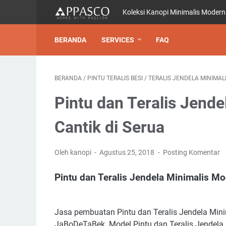
Koleksi Kanopi Minimalis Modern
BERANDA
SERVICES
FAQ
BERANDA
/
PINTU TERALIS BESI
/
TERALIS JENDELA MINIMAL
Pintu dan Teralis Jend
Cantik di Serua
Oleh kanopi
Agustus 25, 2018
Posting Komentar
Pintu dan Teralis Jendela Minimalis Mo
Jasa pembuatan Pintu dan Teralis Jendela Mini
JaBoDeTaBek. Model Pintu dan Teralis Jendela 