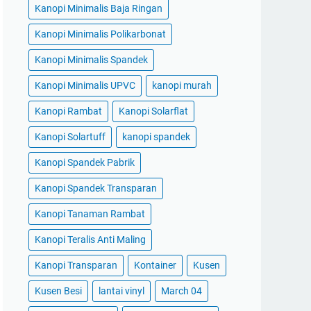
Kanopi Minimalis Baja Ringan
Kanopi Minimalis Polikarbonat
Kanopi Minimalis Spandek
Kanopi Minimalis UPVC
kanopi murah
Kanopi Rambat
Kanopi Solarflat
Kanopi Solartuff
kanopi spandek
Kanopi Spandek Pabrik
Kanopi Spandek Transparan
Kanopi Tanaman Rambat
Kanopi Teralis Anti Maling
Kanopi Transparan
Kontainer
Kusen
Kusen Besi
lantai vinyl
March 04