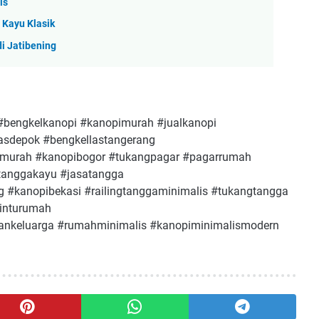
is
 Kayu Klasik
i Jatibening
#bengkelkanopi #kanopimurah #jualkanopi
asdepok #bengkellastangerang
imurah #kanopibogor #tukangpagar #pagarrumah
#tanggakayu #jasatangga
g #kanopibekasi #railingtanggaminimalis #tukangtangga
pinturumah
keluarga #rumahminimalis #kanopiminimalismodern