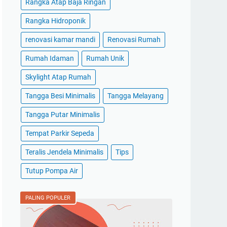
Rangka Atap Baja Ringan
Rangka Hidroponik
renovasi kamar mandi
Renovasi Rumah
Rumah Idaman
Rumah Unik
Skylight Atap Rumah
Tangga Besi Minimalis
Tangga Melayang
Tangga Putar Minimalis
Tempat Parkir Sepeda
Teralis Jendela Minimalis
Tips
Tutup Pompa Air
PALING POPULER