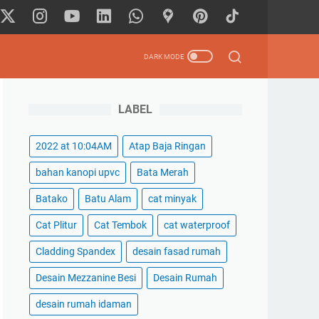
LABEL
2022 at 10:04AM
Atap Baja Ringan
bahan kanopi upvc
Bata Merah
Batako
Batu Alam
cat minyak
Cat Plitur
Cat Tembok
cat waterproof
Cladding Spandex
desain fasad rumah
Desain Mezzanine Besi
Desain Rumah
desain rumah idaman