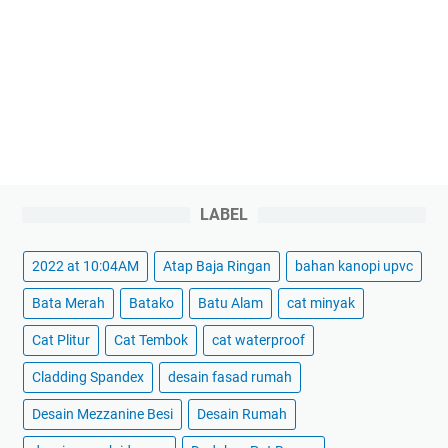
LABEL
2022 at 10:04AM
Atap Baja Ringan
bahan kanopi upvc
Bata Merah
Batako
Batu Alam
cat minyak
Cat Plitur
Cat Tembok
cat waterproof
Cladding Spandex
desain fasad rumah
Desain Mezzanine Besi
Desain Rumah