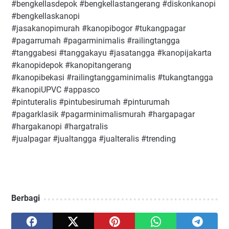
#bengkellasdepok #bengkellastangerang #diskonkanopi
#bengkellaskanopi
#jasakanopimurah #kanopibogor #tukangpagar
#pagarrumah #pagarminimalis #railingtangga
#tanggabesi #tanggakayu #jasatangga #kanopijakarta
#kanopidepok #kanopitangerang
#kanopibekasi #railingtanggaminimalis #tukangtangga
#kanopiUPVC #appasco
#pintuteralis #pintubesirumah #pinturumah
#pagarklasik #pagarminimalismurah #hargapagar
#hargakanopi #hargatralis
#jualpagar #jualtangga #jualteralis #trending
Berbagi