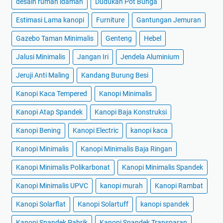
desain rumah idaman
Dudukan Pot Bunga
Estimasi Lama kanopi
Furniture
Gantungan Jemuran
Gazebo Taman Minimalis
Genteng
Hebel
Jalusi Minimalis
Jangan Iri
Jendela Aluminium
Jeruji Anti Maling
Kandang Burung Besi
Kanopi Kaca Tempered
Kanopi Minimalis
Kanopi Atap Spandek
Kanopi Baja Konstruksi
Kanopi Bening
Kanopi Electric
kanopi kaca
Kanopi Minimalis
Kanopi Minimalis Baja Ringan
Kanopi Minimalis Polikarbonat
Kanopi Minimalis Spandek
Kanopi Minimalis UPVC
kanopi murah
Kanopi Rambat
Kanopi Solarflat
Kanopi Solartuff
kanopi spandek
Kanopi Spandek Pabrik
Kanopi Spandek Transparan