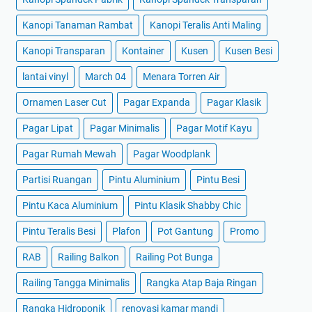
Kanopi Tanaman Rambat
Kanopi Teralis Anti Maling
Kanopi Transparan
Kontainer
Kusen
Kusen Besi
lantai vinyl
March 04
Menara Torren Air
Ornamen Laser Cut
Pagar Expanda
Pagar Klasik
Pagar Lipat
Pagar Minimalis
Pagar Motif Kayu
Pagar Rumah Mewah
Pagar Woodplank
Partisi Ruangan
Pintu Aluminium
Pintu Besi
Pintu Kaca Aluminium
Pintu Klasik Shabby Chic
Pintu Teralis Besi
Plafon
Pot Gantung
Promo
RAB
Railing Balkon
Railing Pot Bunga
Railing Tangga Minimalis
Rangka Atap Baja Ringan
Rangka Hidroponik
renovasi kamar mandi