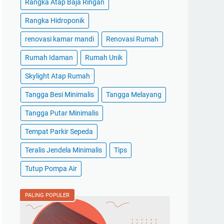
Rangka Atap Baja Ringan
Rangka Hidroponik
renovasi kamar mandi
Renovasi Rumah
Rumah Idaman
Rumah Unik
Skylight Atap Rumah
Tangga Besi Minimalis
Tangga Melayang
Tangga Putar Minimalis
Tempat Parkir Sepeda
Teralis Jendela Minimalis
Tips
Tutup Pompa Air
PALING POPULER