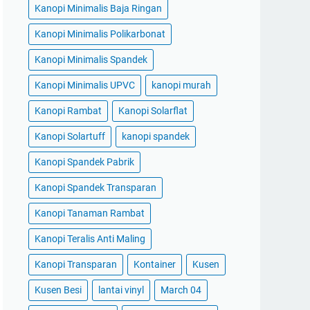
Kanopi Minimalis Baja Ringan
Kanopi Minimalis Polikarbonat
Kanopi Minimalis Spandek
Kanopi Minimalis UPVC
kanopi murah
Kanopi Rambat
Kanopi Solarflat
Kanopi Solartuff
kanopi spandek
Kanopi Spandek Pabrik
Kanopi Spandek Transparan
Kanopi Tanaman Rambat
Kanopi Teralis Anti Maling
Kanopi Transparan
Kontainer
Kusen
Kusen Besi
lantai vinyl
March 04