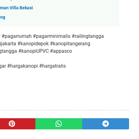
aman Villa Bekasi
ung
 #pagarrumah #pagarminimalis #railingtangga
jakarta #kanopidepok #kanopitangerang
angtangga #kanopiUPVC #appasco
ar #hargakanopi #hargatralis