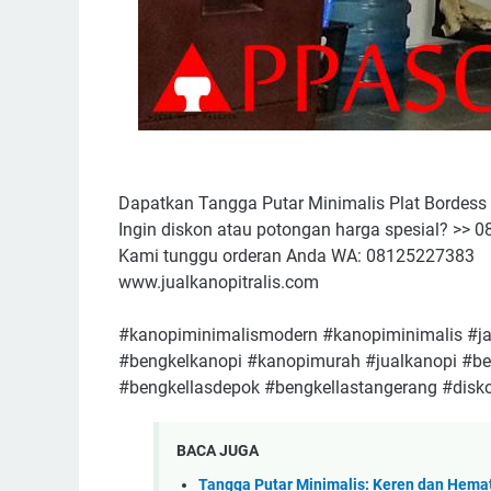
Dapatkan Tangga Putar Minimalis Plat Bordess B
Ingin diskon atau potongan harga spesial? >>
Kami tunggu orderan Anda WA: 08125227383
www.jualkanopitralis.com
#kanopiminimalismodern #kanopiminimalis #j
#bengkelkanopi #kanopimurah #jualkanopi #be
#bengkellasdepok #bengkellastangerang #disk
BACA JUGA
Tangga Putar Minimalis: Keren dan Hema