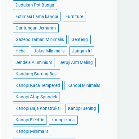
Dudukan Pot Bunga
Estimasi Lama kanopi
Furniture
Gantungan Jemuran
Gazebo Taman Minimalis
Genteng
Hebel
Jalusi Minimalis
Jangan Iri
Jendela Aluminium
Jeruji Anti Maling
Kandang Burung Besi
Kanopi Kaca Tempered
Kanopi Minimalis
Kanopi Atap Spandek
Kanopi Baja Konstruksi
Kanopi Bening
Kanopi Electric
kanopi kaca
Kanopi Minimalis