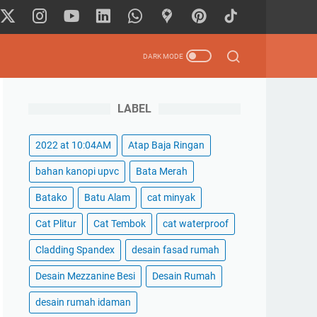
LABEL
2022 at 10:04AM
Atap Baja Ringan
bahan kanopi upvc
Bata Merah
Batako
Batu Alam
cat minyak
Cat Plitur
Cat Tembok
cat waterproof
Cladding Spandex
desain fasad rumah
Desain Mezzanine Besi
Desain Rumah
desain rumah idaman