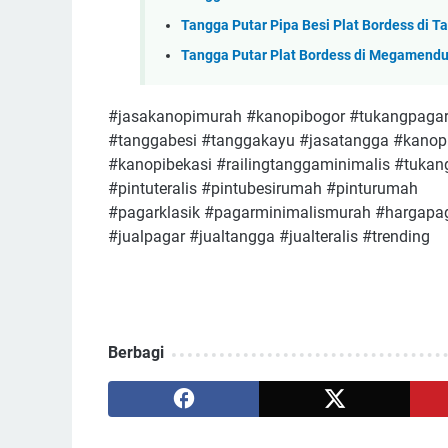
Tangga Putar Pipa Besi Plat Bordess di T
Tangga Putar Plat Bordess di Megamend
#jasakanopimurah #kanopibogor #tukangpagar
#tanggabesi #tanggakayu #jasatangga #kanopi
#kanopibekasi #railingtanggaminimalis #tuk
#pintuteralis #pintubesirumah #pinturumah
#pagarklasik #pagarminimalismurah #hargapag
#jualpagar #jualtangga #jualteralis #trending
Berbagi