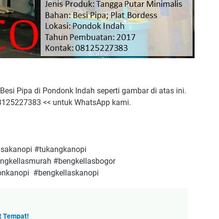
esi Pipa di Pondonk Indah seperti gambar di atas ini.
 08125227383 << untuk WhatsApp kami.
asakanopi #tukangkanopi
ngkellasmurah #bengkellasbogor
onkanopi #bengkellaskanopi
t Tempat!