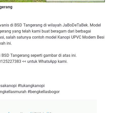
ngerang
anis di BSD Tangerang di wilayah JaBoDeTaBek. Model
erang yang telah kami buat beragam dari berbagai
asi, salah satunya contoh model Kanopi UPVC Modern Besi
ah ini.
BSD Tangerang seperti gambar di atas ini.
 08125227383 << untuk WhatsApp kami.
asakanopi #tukangkanopi
ngkellasmurah #bengkellasbogor