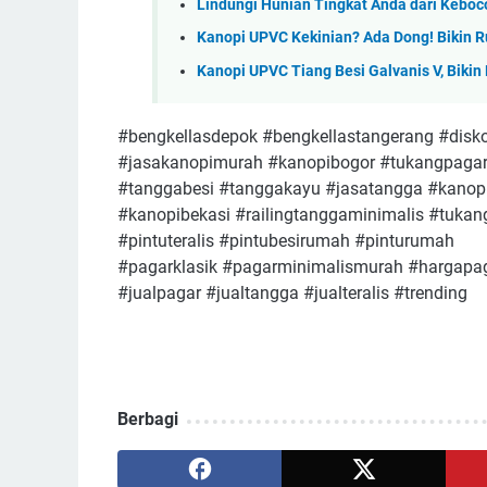
Lindungi Hunian Tingkat Anda dari Kebo
Kanopi UPVC Kekinian? Ada Dong! Bikin R
Kanopi UPVC Tiang Besi Galvanis V, Biki
#bengkellasdepok #bengkellastangerang #disk
#jasakanopimurah #kanopibogor #tukangpagar
#tanggabesi #tanggakayu #jasatangga #kanopi
#kanopibekasi #railingtanggaminimalis #tuk
#pintuteralis #pintubesirumah #pinturumah
#pagarklasik #pagarminimalismurah #hargapag
#jualpagar #jualtangga #jualteralis #trending
Berbagi