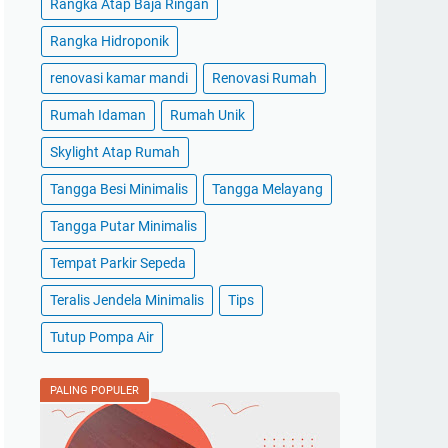
Rangka Atap Baja Ringan
Rangka Hidroponik
renovasi kamar mandi
Renovasi Rumah
Rumah Idaman
Rumah Unik
Skylight Atap Rumah
Tangga Besi Minimalis
Tangga Melayang
Tangga Putar Minimalis
Tempat Parkir Sepeda
Teralis Jendela Minimalis
Tips
Tutup Pompa Air
PALING POPULER