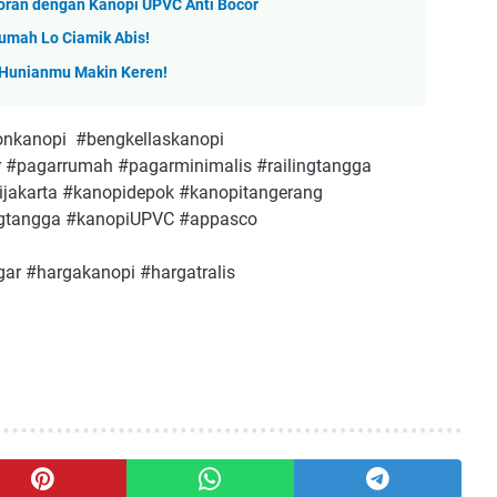
coran dengan Kanopi UPVC Anti Bocor
umah Lo Ciamik Abis!
n Hunianmu Makin Keren!
onkanopi #bengkellaskanopi
 #pagarrumah #pagarminimalis #railingtangga
jakarta #kanopidepok #kanopitangerang
angtangga #kanopiUPVC #appasco
ar #hargakanopi #hargatralis