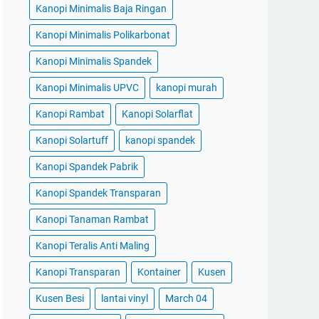
Kanopi Minimalis Baja Ringan
Kanopi Minimalis Polikarbonat
Kanopi Minimalis Spandek
Kanopi Minimalis UPVC
kanopi murah
Kanopi Rambat
Kanopi Solarflat
Kanopi Solartuff
kanopi spandek
Kanopi Spandek Pabrik
Kanopi Spandek Transparan
Kanopi Tanaman Rambat
Kanopi Teralis Anti Maling
Kanopi Transparan
Kontainer
Kusen
Kusen Besi
lantai vinyl
March 04