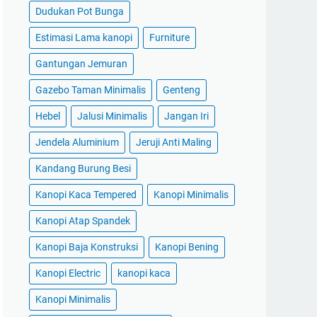
Dudukan Pot Bunga
Estimasi Lama kanopi
Furniture
Gantungan Jemuran
Gazebo Taman Minimalis
Genteng
Hebel
Jalusi Minimalis
Jangan Iri
Jendela Aluminium
Jeruji Anti Maling
Kandang Burung Besi
Kanopi Kaca Tempered
Kanopi Minimalis
Kanopi Atap Spandek
Kanopi Baja Konstruksi
Kanopi Bening
Kanopi Electric
kanopi kaca
Kanopi Minimalis