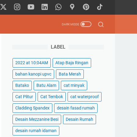
LABEL
2022 at 10:04AM
Atap Baja Ringan
bahan kanopi upvc
Bata Merah
Batako
Batu Alam
cat minyak
Cat Plitur
Cat Tembok
cat waterproof
Cladding Spandex
desain fasad rumah
Desain Mezzanine Besi
Desain Rumah
desain rumah idaman