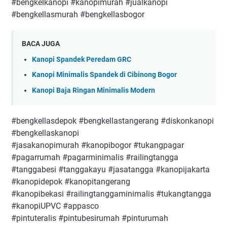
#bengkelkanopi #kanopimurah #jualkanopi
#bengkellasmurah #bengkellasbogor
BACA JUGA
Kanopi Spandek Peredam GRC
Kanopi Minimalis Spandek di Cibinong Bogor
Kanopi Baja Ringan Minimalis Modern
#bengkellasdepok #bengkellastangerang #diskonkanopi
#bengkellaskanopi
#jasakanopimurah #kanopibogor #tukangpagar
#pagarrumah #pagarminimalis #railingtangga
#tanggabesi #tanggakayu #jasatangga #kanopijakarta
#kanopidepok #kanopitangerang
#kanopibekasi #railingtanggaminimalis #tukangtangga
#kanopiUPVC #appasco
#pintuteralis #pintubesirumah #pinturumah