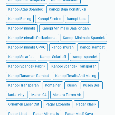
Kanopi Atap Spandek
Kanopi Baja Konstruksi
Kanopi Bening
Kanopi Electric
kanopi kaca
Kanopi Minimalis
Kanopi Minimalis Baja Ringan
Kanopi Minimalis Polikarbonat
Kanopi Minimalis Spandek
Kanopi Minimalis UPVC
kanopi murah
Kanopi Rambat
Kanopi Solarflat
Kanopi Solartuff
kanopi spandek
Kanopi Spandek Pabrik
Kanopi Spandek Transparan
Kanopi Tanaman Rambat
Kanopi Teralis Anti Maling
Kanopi Transparan
Kontainer
Kusen
Kusen Besi
lantai vinyl
March 04
Menara Torren Air
Ornamen Laser Cut
Pagar Expanda
Pagar Klasik
Pagar Lipat
Pagar Minimalis
Pagar Motif Kayu