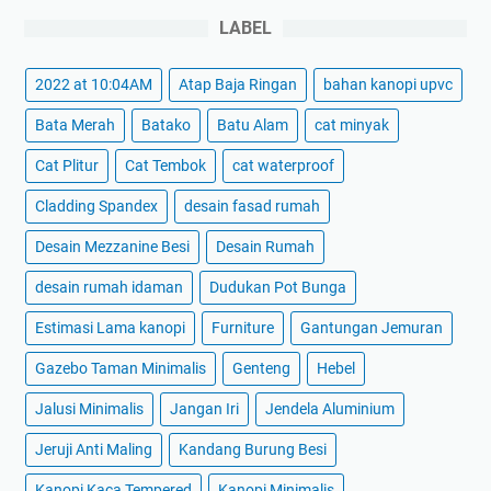
LABEL
2022 at 10:04AM
Atap Baja Ringan
bahan kanopi upvc
Bata Merah
Batako
Batu Alam
cat minyak
Cat Plitur
Cat Tembok
cat waterproof
Cladding Spandex
desain fasad rumah
Desain Mezzanine Besi
Desain Rumah
desain rumah idaman
Dudukan Pot Bunga
Estimasi Lama kanopi
Furniture
Gantungan Jemuran
Gazebo Taman Minimalis
Genteng
Hebel
Jalusi Minimalis
Jangan Iri
Jendela Aluminium
Jeruji Anti Maling
Kandang Burung Besi
Kanopi Kaca Tempered
Kanopi Minimalis