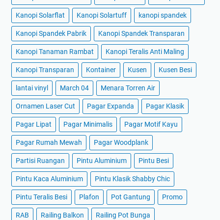
Kanopi Solarflat
Kanopi Solartuff
kanopi spandek
Kanopi Spandek Pabrik
Kanopi Spandek Transparan
Kanopi Tanaman Rambat
Kanopi Teralis Anti Maling
Kanopi Transparan
Kontainer
Kusen
Kusen Besi
lantai vinyl
March 04
Menara Torren Air
Ornamen Laser Cut
Pagar Expanda
Pagar Klasik
Pagar Lipat
Pagar Minimalis
Pagar Motif Kayu
Pagar Rumah Mewah
Pagar Woodplank
Partisi Ruangan
Pintu Aluminium
Pintu Besi
Pintu Kaca Aluminium
Pintu Klasik Shabby Chic
Pintu Teralis Besi
Plafon
Pot Gantung
Promo
RAB
Railing Balkon
Railing Pot Bunga