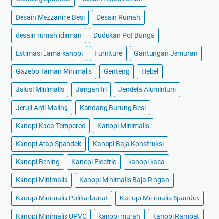
Desain Mezzanine Besi
Desain Rumah
desain rumah idaman
Dudukan Pot Bunga
Estimasi Lama kanopi
Furniture
Gantungan Jemuran
Gazebo Taman Minimalis
Genteng
Hebel
Jalusi Minimalis
Jangan Iri
Jendela Aluminium
Jeruji Anti Maling
Kandang Burung Besi
Kanopi Kaca Tempered
Kanopi Minimalis
Kanopi Atap Spandek
Kanopi Baja Konstruksi
Kanopi Bening
Kanopi Electric
kanopi kaca
Kanopi Minimalis
Kanopi Minimalis Baja Ringan
Kanopi Minimalis Polikarbonat
Kanopi Minimalis Spandek
Kanopi Minimalis UPVC
kanopi murah
Kanopi Rambat