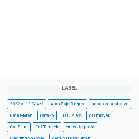
LABEL
2022 at 10:04AM
Atap Baja Ringan
bahan kanopi upvc
Bata Merah
Batako
Batu Alam
cat minyak
Cat Plitur
Cat Tembok
cat waterproof
Cladding Spandex
desain fasad rumah