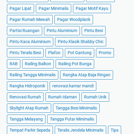
Pagar Lipat
Pagar Minimalis
Pagar Motif Kayu
Pagar Rumah Mewah
Pagar Woodplank
Partisi Ruangan
Pintu Aluminium
Pintu Besi
Pintu Kaca Aluminium
Pintu Klasik Shabby Chic
Pintu Teralis Besi
Plafon
Pot Gantung
Promo
RAB
Railing Balkon
Railing Pot Bunga
Railing Tangga Minimalis
Rangka Atap Baja Ringan
Rangka Hidroponik
renovasi kamar mandi
Renovasi Rumah
Rumah Idaman
Rumah Unik
Skylight Atap Rumah
Tangga Besi Minimalis
Tangga Melayang
Tangga Putar Minimalis
Tempat Parkir Sepeda
Teralis Jendela Minimalis
Tips