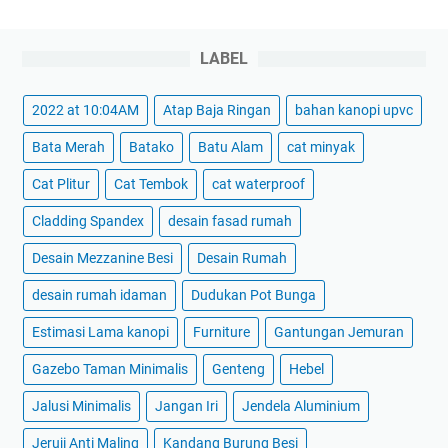
LABEL
2022 at 10:04AM
Atap Baja Ringan
bahan kanopi upvc
Bata Merah
Batako
Batu Alam
cat minyak
Cat Plitur
Cat Tembok
cat waterproof
Cladding Spandex
desain fasad rumah
Desain Mezzanine Besi
Desain Rumah
desain rumah idaman
Dudukan Pot Bunga
Estimasi Lama kanopi
Furniture
Gantungan Jemuran
Gazebo Taman Minimalis
Genteng
Hebel
Jalusi Minimalis
Jangan Iri
Jendela Aluminium
Jeruji Anti Maling
Kandang Burung Besi