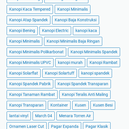
Kanopi Kaca Tempered
Kanopi Minimalis
Kanopi Atap Spandek
Kanopi Baja Konstruksi
Kanopi Bening
Kanopi Electric
kanopi kaca
Kanopi Minimalis
Kanopi Minimalis Baja Ringan
Kanopi Minimalis Polikarbonat
Kanopi Minimalis Spandek
Kanopi Minimalis UPVC
kanopi murah
Kanopi Rambat
Kanopi Solarflat
Kanopi Solartuff
kanopi spandek
Kanopi Spandek Pabrik
Kanopi Spandek Transparan
Kanopi Tanaman Rambat
Kanopi Teralis Anti Maling
Kanopi Transparan
Kontainer
Kusen
Kusen Besi
lantai vinyl
March 04
Menara Torren Air
Ornamen Laser Cut
Pagar Expanda
Pagar Klasik