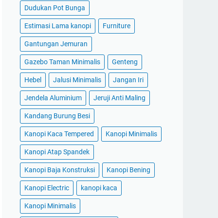
Dudukan Pot Bunga
Estimasi Lama kanopi
Furniture
Gantungan Jemuran
Gazebo Taman Minimalis
Genteng
Hebel
Jalusi Minimalis
Jangan Iri
Jendela Aluminium
Jeruji Anti Maling
Kandang Burung Besi
Kanopi Kaca Tempered
Kanopi Minimalis
Kanopi Atap Spandek
Kanopi Baja Konstruksi
Kanopi Bening
Kanopi Electric
kanopi kaca
Kanopi Minimalis