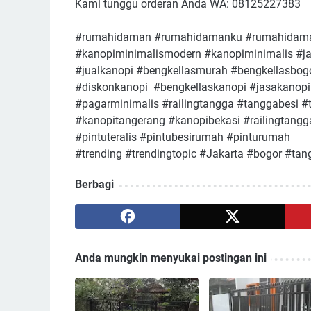
Kami tunggu orderan Anda WA: 08125227383
#rumahidaman #rumahidamanku #rumahidaman
#kanopiminimalismodern #kanopiminimalis #j
#jualkanopi #bengkellasmurah #bengkellasbog
#diskonkanopi #bengkellaskanopi #jasakanop
#pagarminimalis #railingtangga #tanggabesi 
#kanopitangerang #kanopibekasi #railingtan
#pintuteralis #pintubesirumah #pinturumah
#trending #trendingtopic #Jakarta #bogor #ta
Berbagi
Anda mungkin menyukai postingan ini