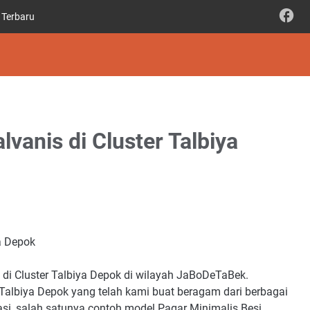
 Terbaru
lvanis di Cluster Talbiya
ya Depok
di Cluster Talbiya Depok di wilayah JaBoDeTaBek.
 Talbiya Depok yang telah kami buat beragam dari berbagai
si, salah satunya contoh model Pagar Minimalis Besi