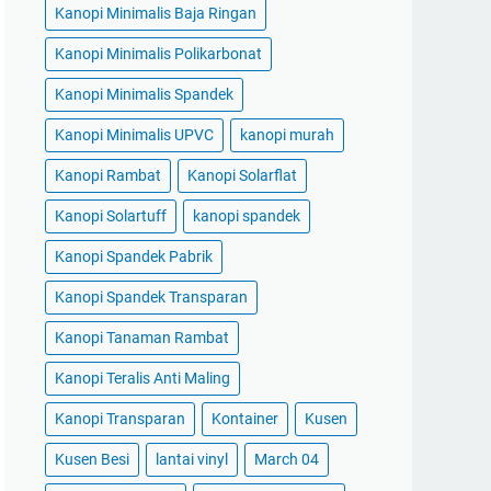
Kanopi Minimalis Baja Ringan
Kanopi Minimalis Polikarbonat
Kanopi Minimalis Spandek
Kanopi Minimalis UPVC
kanopi murah
Kanopi Rambat
Kanopi Solarflat
Kanopi Solartuff
kanopi spandek
Kanopi Spandek Pabrik
Kanopi Spandek Transparan
Kanopi Tanaman Rambat
Kanopi Teralis Anti Maling
Kanopi Transparan
Kontainer
Kusen
Kusen Besi
lantai vinyl
March 04