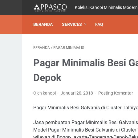
Koleksi Kanopi Minimalis Modern
BERANDA
SERVICES
FAQ
BERANDA
/
PAGAR MINIMALIS
Pagar Minimalis Besi Ga
Depok
Oleh kanopi
Januari 20, 2018
Posting Komentar
Pagar Minimalis Besi Galvanis di Cluster Talbi
Jasa pembuatan Pagar Minimalis Besi Galvanis 
Model Pagar Minimalis Besi Galvanis di Cluster
wilayah di Bogor-Jakarta-Tangerang-Depok-Beka