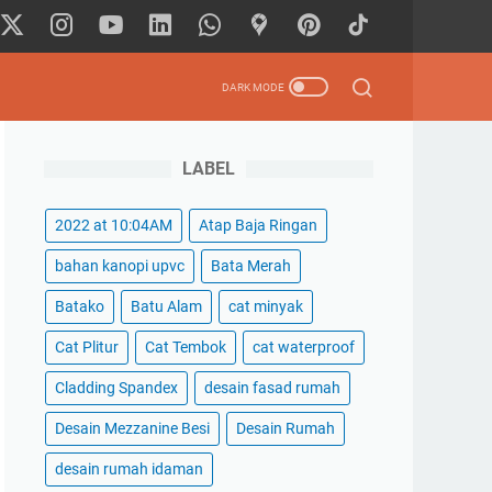
LABEL
2022 at 10:04AM
Atap Baja Ringan
bahan kanopi upvc
Bata Merah
Batako
Batu Alam
cat minyak
Cat Plitur
Cat Tembok
cat waterproof
Cladding Spandex
desain fasad rumah
Desain Mezzanine Besi
Desain Rumah
desain rumah idaman