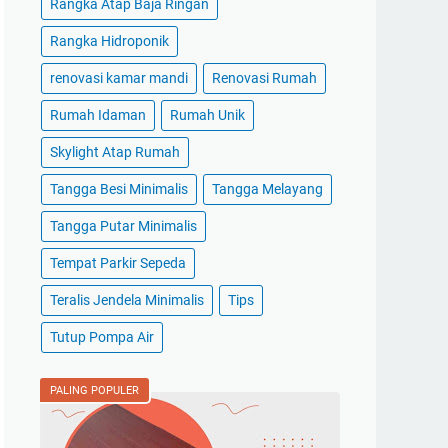
Rangka Atap Baja Ringan
Rangka Hidroponik
renovasi kamar mandi
Renovasi Rumah
Rumah Idaman
Rumah Unik
Skylight Atap Rumah
Tangga Besi Minimalis
Tangga Melayang
Tangga Putar Minimalis
Tempat Parkir Sepeda
Teralis Jendela Minimalis
Tips
Tutup Pompa Air
PALING POPULER