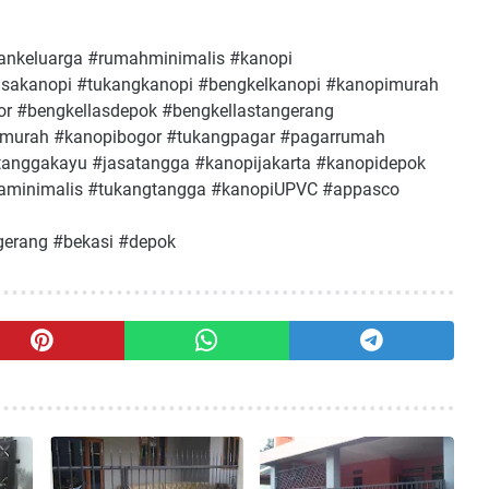
keluarga #rumahminimalis #kanopi
asakanopi #tukangkanopi #bengkelkanopi #kanopimurah
or #bengkellasdepok #bengkellastangerang
imurah #kanopibogor #tukangpagar #pagarrumah
#tanggakayu #jasatangga #kanopijakarta #kanopidepok
ggaminimalis #tukangtangga #kanopiUPVC #appasco
ngerang #bekasi #depok