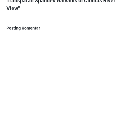
Transparan Spandek Galvanis di Ciomas River
View"
Posting Komentar