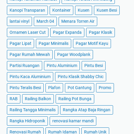
Kanopi Transparan
Kontainer
Kusen
Kusen Besi
lantai vinyl
March 04
Menara Torren Air
Ornamen Laser Cut
Pagar Expanda
Pagar Klasik
Pagar Lipat
Pagar Minimalis
Pagar Motif Kayu
Pagar Rumah Mewah
Pagar Woodplank
Partisi Ruangan
Pintu Aluminium
Pintu Besi
Pintu Kaca Aluminium
Pintu Klasik Shabby Chic
Pintu Teralis Besi
Plafon
Pot Gantung
Promo
RAB
Railing Balkon
Railing Pot Bunga
Railing Tangga Minimalis
Rangka Atap Baja Ringan
Rangka Hidroponik
renovasi kamar mandi
Renovasi Rumah
Rumah Idaman
Rumah Unik