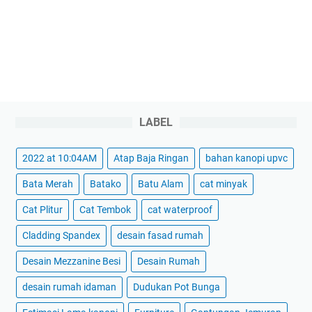
LABEL
2022 at 10:04AM
Atap Baja Ringan
bahan kanopi upvc
Bata Merah
Batako
Batu Alam
cat minyak
Cat Plitur
Cat Tembok
cat waterproof
Cladding Spandex
desain fasad rumah
Desain Mezzanine Besi
Desain Rumah
desain rumah idaman
Dudukan Pot Bunga