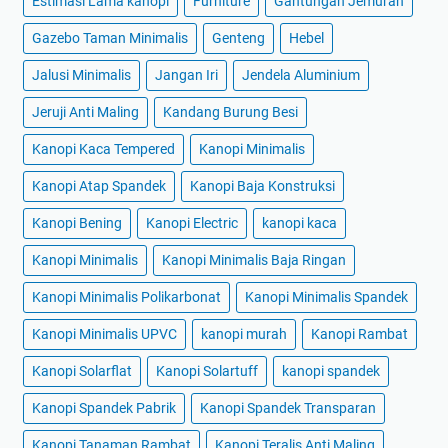
Estimasi Lama kanopi
Furniture
Gantungan Jemuran
Gazebo Taman Minimalis
Genteng
Hebel
Jalusi Minimalis
Jangan Iri
Jendela Aluminium
Jeruji Anti Maling
Kandang Burung Besi
Kanopi Kaca Tempered
Kanopi Minimalis
Kanopi Atap Spandek
Kanopi Baja Konstruksi
Kanopi Bening
Kanopi Electric
kanopi kaca
Kanopi Minimalis
Kanopi Minimalis Baja Ringan
Kanopi Minimalis Polikarbonat
Kanopi Minimalis Spandek
Kanopi Minimalis UPVC
kanopi murah
Kanopi Rambat
Kanopi Solarflat
Kanopi Solartuff
kanopi spandek
Kanopi Spandek Pabrik
Kanopi Spandek Transparan
Kanopi Tanaman Rambat
Kanopi Teralis Anti Maling