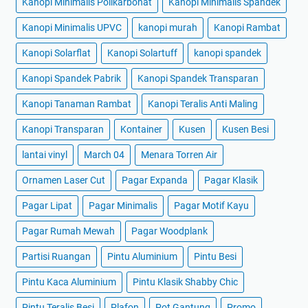
Kanopi Minimalis Polikarbonat
Kanopi Minimalis Spandek
Kanopi Minimalis UPVC
kanopi murah
Kanopi Rambat
Kanopi Solarflat
Kanopi Solartuff
kanopi spandek
Kanopi Spandek Pabrik
Kanopi Spandek Transparan
Kanopi Tanaman Rambat
Kanopi Teralis Anti Maling
Kanopi Transparan
Kontainer
Kusen
Kusen Besi
lantai vinyl
March 04
Menara Torren Air
Ornamen Laser Cut
Pagar Expanda
Pagar Klasik
Pagar Lipat
Pagar Minimalis
Pagar Motif Kayu
Pagar Rumah Mewah
Pagar Woodplank
Partisi Ruangan
Pintu Aluminium
Pintu Besi
Pintu Kaca Aluminium
Pintu Klasik Shabby Chic
Pintu Teralis Besi
Plafon
Pot Gantung
Promo