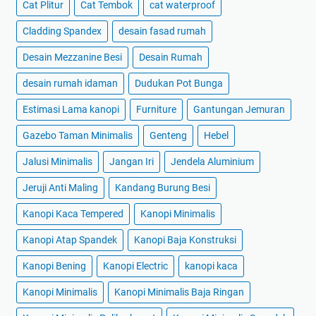
Cat Plitur
Cat Tembok
cat waterproof
Cladding Spandex
desain fasad rumah
Desain Mezzanine Besi
Desain Rumah
desain rumah idaman
Dudukan Pot Bunga
Estimasi Lama kanopi
Furniture
Gantungan Jemuran
Gazebo Taman Minimalis
Genteng
Hebel
Jalusi Minimalis
Jangan Iri
Jendela Aluminium
Jeruji Anti Maling
Kandang Burung Besi
Kanopi Kaca Tempered
Kanopi Minimalis
Kanopi Atap Spandek
Kanopi Baja Konstruksi
Kanopi Bening
Kanopi Electric
kanopi kaca
Kanopi Minimalis
Kanopi Minimalis Baja Ringan