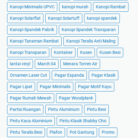
Kanopi Minimalis UPVC
kanopi murah
Kanopi Rambat
Kanopi Solarflat
Kanopi Solartuff
kanopi spandek
Kanopi Spandek Pabrik
Kanopi Spandek Transparan
Kanopi Tanaman Rambat
Kanopi Teralis Anti Maling
Kanopi Transparan
Kontainer
Kusen
Kusen Besi
lantai vinyl
March 04
Menara Torren Air
Ornamen Laser Cut
Pagar Expanda
Pagar Klasik
Pagar Lipat
Pagar Minimalis
Pagar Motif Kayu
Pagar Rumah Mewah
Pagar Woodplank
Partisi Ruangan
Pintu Aluminium
Pintu Besi
Pintu Kaca Aluminium
Pintu Klasik Shabby Chic
Pintu Teralis Besi
Plafon
Pot Gantung
Promo