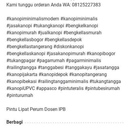
Kami tunggu orderan Anda WA: 08125227383
#kanopiminimalismodern #kanopiminimalis
#jasakanopi #tukangkanopi #bengkelkanopi
#kanopimurah #jualkanopi #bengkellasmurah
#bengkellasbogor #bengkellasdepok
#bengkellastangerang #diskonkanopi
#bengkellaskanopi #jasakanopimurah #kanopibogor
#tukangpagar #pagarrumah #pagarminimalis
#railingtangga #tanggabesi #tanggakayu #jasatangga
#kanopijakarta #kanopidepok #kanopitangerang
#kanopibekasi #railingtanggaminimalis #tukangtangga
#kanopiUPVC #appasco #pintuteralis #pintubesirumah
#pinturumah
Pintu Lipat Perum Dosen IPB
Berbagi