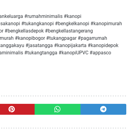
keluarga #rumahminimalis #kanopi
asakanopi #tukangkanopi #bengkelkanopi #kanopimurah
or #bengkellasdepok #bengkellastangerang
imurah #kanopibogor #tukangpagar #pagarrumah
#tanggakayu #jasatangga #kanopijakarta #kanopidepok
ggaminimalis #tukangtangga #kanopiUPVC #appasco