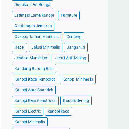
Dudukan Pot Bunga
Estimasi Lama kanopi
Furniture
Gantungan Jemuran
Gazebo Taman Minimalis
Genteng
Hebel
Jalusi Minimalis
Jangan Iri
Jendela Aluminium
Jeruji Anti Maling
Kandang Burung Besi
Kanopi Kaca Tempered
Kanopi Minimalis
Kanopi Atap Spandek
Kanopi Baja Konstruksi
Kanopi Bening
Kanopi Electric
kanopi kaca
Kanopi Minimalis