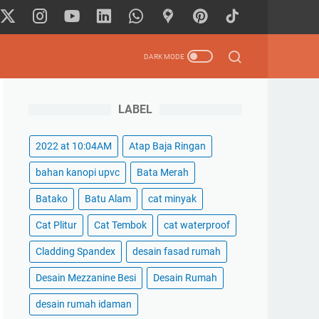
LABEL
2022 at 10:04AM
Atap Baja Ringan
bahan kanopi upvc
Bata Merah
Batako
Batu Alam
cat minyak
Cat Plitur
Cat Tembok
cat waterproof
Cladding Spandex
desain fasad rumah
Desain Mezzanine Besi
Desain Rumah
desain rumah idaman