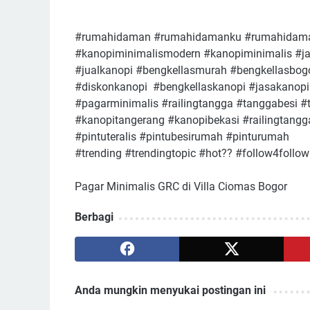
#rumahidaman #rumahidamanku #rumahidaman
#kanopiminimalismodern #kanopiminimalis #j
#jualkanopi #bengkellasmurah #bengkellasbog
#diskonkanopi #bengkellaskanopi #jasakanop
#pagarminimalis #railingtangga #tanggabesi 
#kanopitangerang #kanopibekasi #railingtan
#pintuteralis #pintubesirumah #pinturumah
#trending #trendingtopic #hot?? #follow4follow
Pagar Minimalis GRC di Villa Ciomas Bogor
Berbagi
Anda mungkin menyukai postingan ini