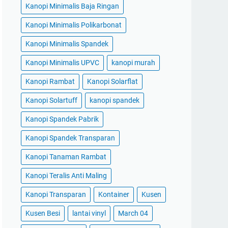
Kanopi Minimalis Baja Ringan
Kanopi Minimalis Polikarbonat
Kanopi Minimalis Spandek
Kanopi Minimalis UPVC
kanopi murah
Kanopi Rambat
Kanopi Solarflat
Kanopi Solartuff
kanopi spandek
Kanopi Spandek Pabrik
Kanopi Spandek Transparan
Kanopi Tanaman Rambat
Kanopi Teralis Anti Maling
Kanopi Transparan
Kontainer
Kusen
Kusen Besi
lantai vinyl
March 04