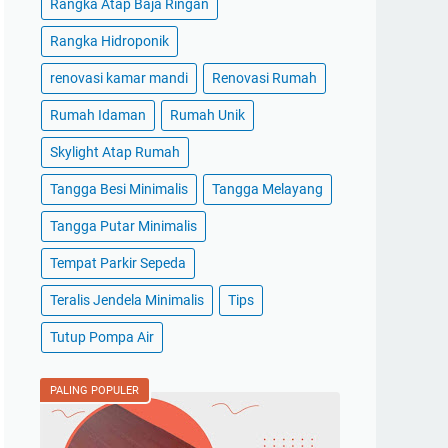
Rangka Atap Baja Ringan
Rangka Hidroponik
renovasi kamar mandi
Renovasi Rumah
Rumah Idaman
Rumah Unik
Skylight Atap Rumah
Tangga Besi Minimalis
Tangga Melayang
Tangga Putar Minimalis
Tempat Parkir Sepeda
Teralis Jendela Minimalis
Tips
Tutup Pompa Air
PALING POPULER