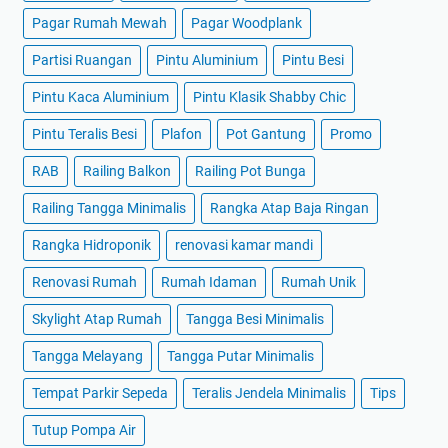
Pagar Rumah Mewah
Pagar Woodplank
Partisi Ruangan
Pintu Aluminium
Pintu Besi
Pintu Kaca Aluminium
Pintu Klasik Shabby Chic
Pintu Teralis Besi
Plafon
Pot Gantung
Promo
RAB
Railing Balkon
Railing Pot Bunga
Railing Tangga Minimalis
Rangka Atap Baja Ringan
Rangka Hidroponik
renovasi kamar mandi
Renovasi Rumah
Rumah Idaman
Rumah Unik
Skylight Atap Rumah
Tangga Besi Minimalis
Tangga Melayang
Tangga Putar Minimalis
Tempat Parkir Sepeda
Teralis Jendela Minimalis
Tips
Tutup Pompa Air