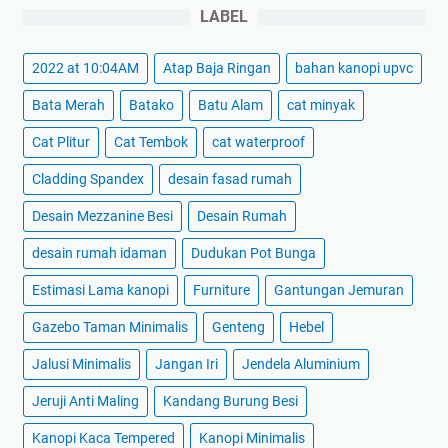
LABEL
2022 at 10:04AM
Atap Baja Ringan
bahan kanopi upvc
Bata Merah
Batako
Batu Alam
cat minyak
Cat Plitur
Cat Tembok
cat waterproof
Cladding Spandex
desain fasad rumah
Desain Mezzanine Besi
Desain Rumah
desain rumah idaman
Dudukan Pot Bunga
Estimasi Lama kanopi
Furniture
Gantungan Jemuran
Gazebo Taman Minimalis
Genteng
Hebel
Jalusi Minimalis
Jangan Iri
Jendela Aluminium
Jeruji Anti Maling
Kandang Burung Besi
Kanopi Kaca Tempered
Kanopi Minimalis