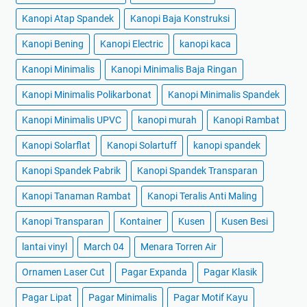
Kanopi Atap Spandek
Kanopi Baja Konstruksi
Kanopi Bening
Kanopi Electric
kanopi kaca
Kanopi Minimalis
Kanopi Minimalis Baja Ringan
Kanopi Minimalis Polikarbonat
Kanopi Minimalis Spandek
Kanopi Minimalis UPVC
kanopi murah
Kanopi Rambat
Kanopi Solarflat
Kanopi Solartuff
kanopi spandek
Kanopi Spandek Pabrik
Kanopi Spandek Transparan
Kanopi Tanaman Rambat
Kanopi Teralis Anti Maling
Kanopi Transparan
Kontainer
Kusen
Kusen Besi
lantai vinyl
March 04
Menara Torren Air
Ornamen Laser Cut
Pagar Expanda
Pagar Klasik
Pagar Lipat
Pagar Minimalis
Pagar Motif Kayu