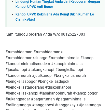
Lindungi Hunian Tingkat Anda dari Kebocoran dengan
Kanopi UPVC Anti Bocor
Kanopi UPVC Kekinian? Ada Dong! Bikin Rumah Lo
Ciamik Abis!
Kami tunggu orderan Anda WA: 08125227383
#rumahidaman #rumahidamanku
#rumahidamankeluarga #rumahminimalis #kanopi
#kanopiminimalismodern #kanopiminimalis
#jasakanopi #tukangkanopi #bengkelkanopi
#kanopimurah #jualkanopi #bengkellasmurah
#bengkellasbogor #bengkellasdepok
#bengkellastangerang #diskonkanopi
#bengkellaskanopi #jasakanopimurah #kanopibogor
#tukangpagar #pagarrumah #pagarminimalis
#railingtangga #tanggabesi #tanggakayu #jasatangga