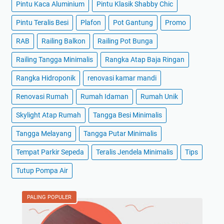
Pintu Kaca Aluminium
Pintu Klasik Shabby Chic
Pintu Teralis Besi
Plafon
Pot Gantung
Promo
RAB
Railing Balkon
Railing Pot Bunga
Railing Tangga Minimalis
Rangka Atap Baja Ringan
Rangka Hidroponik
renovasi kamar mandi
Renovasi Rumah
Rumah Idaman
Rumah Unik
Skylight Atap Rumah
Tangga Besi Minimalis
Tangga Melayang
Tangga Putar Minimalis
Tempat Parkir Sepeda
Teralis Jendela Minimalis
Tips
Tutup Pompa Air
PALING POPULER