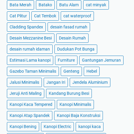
Bata Merah
Batako
Batu Alam
cat minyak
Cat Plitur
Cat Tembok
cat waterproof
Cladding Spandex
desain fasad rumah
Desain Mezzanine Besi
Desain Rumah
desain rumah idaman
Dudukan Pot Bunga
Estimasi Lama kanopi
Furniture
Gantungan Jemuran
Gazebo Taman Minimalis
Genteng
Hebel
Jalusi Minimalis
Jangan Iri
Jendela Aluminium
Jeruji Anti Maling
Kandang Burung Besi
Kanopi Kaca Tempered
Kanopi Minimalis
Kanopi Atap Spandek
Kanopi Baja Konstruksi
Kanopi Bening
Kanopi Electric
kanopi kaca