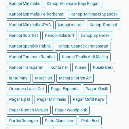
Kanopi Minimalis
Kanopi Minimalis Baja Ringan
Kanopi Minimalis Polikarbonat
Kanopi Minimalis Spandek
Kanopi Minimalis UPVC
kanopi murah
Kanopi Rambat
Kanopi Solarflat
Kanopi Solartuff
kanopi spandek
Kanopi Spandek Pabrik
Kanopi Spandek Transparan
Kanopi Tanaman Rambat
Kanopi Teralis Anti Maling
Kanopi Transparan
Kontainer
Kusen
Kusen Besi
lantai vinyl
March 04
Menara Torren Air
Ornamen Laser Cut
Pagar Expanda
Pagar Klasik
Pagar Lipat
Pagar Minimalis
Pagar Motif Kayu
Pagar Rumah Mewah
Pagar Woodplank
Partisi Ruangan
Pintu Aluminium
Pintu Besi