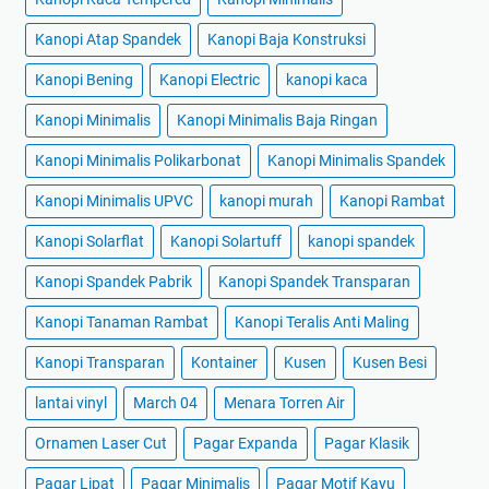
Kanopi Atap Spandek
Kanopi Baja Konstruksi
Kanopi Bening
Kanopi Electric
kanopi kaca
Kanopi Minimalis
Kanopi Minimalis Baja Ringan
Kanopi Minimalis Polikarbonat
Kanopi Minimalis Spandek
Kanopi Minimalis UPVC
kanopi murah
Kanopi Rambat
Kanopi Solarflat
Kanopi Solartuff
kanopi spandek
Kanopi Spandek Pabrik
Kanopi Spandek Transparan
Kanopi Tanaman Rambat
Kanopi Teralis Anti Maling
Kanopi Transparan
Kontainer
Kusen
Kusen Besi
lantai vinyl
March 04
Menara Torren Air
Ornamen Laser Cut
Pagar Expanda
Pagar Klasik
Pagar Lipat
Pagar Minimalis
Pagar Motif Kayu