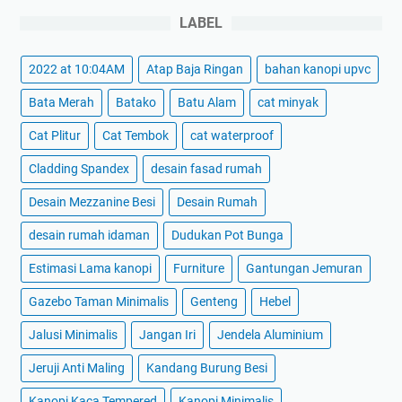
LABEL
2022 at 10:04AM
Atap Baja Ringan
bahan kanopi upvc
Bata Merah
Batako
Batu Alam
cat minyak
Cat Plitur
Cat Tembok
cat waterproof
Cladding Spandex
desain fasad rumah
Desain Mezzanine Besi
Desain Rumah
desain rumah idaman
Dudukan Pot Bunga
Estimasi Lama kanopi
Furniture
Gantungan Jemuran
Gazebo Taman Minimalis
Genteng
Hebel
Jalusi Minimalis
Jangan Iri
Jendela Aluminium
Jeruji Anti Maling
Kandang Burung Besi
Kanopi Kaca Tempered
Kanopi Minimalis